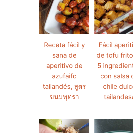
a
e
i
v
n
d
i
t
e
g
b
a
a
Receta fácil y
Fácil aperit
t
r
sana de
de tofu frit
i
aperitivo de
5 ingredien
o
azufaifo
con salsa 
n
tailandés, สูตร
chile dul
ขนมพุทรา
tailandes