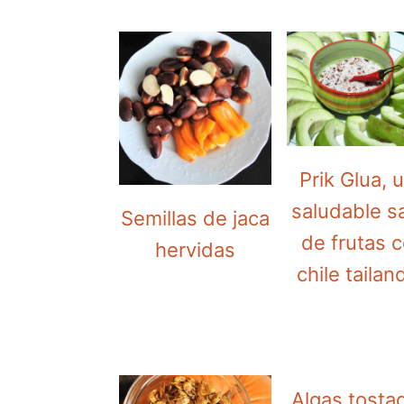
Prik Glua, 
saludable s
Semillas de jaca
de frutas 
hervidas
chile tailan
Algas tosta