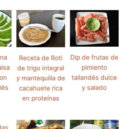
una
Dip de frutas de
Receta de Roti
alsa
pimiento
de trigo integral
con
tailandés dulce
y mantequilla de
dés
y salado
cacahuete rica
en proteínas
das,