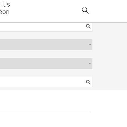
t Us
eon