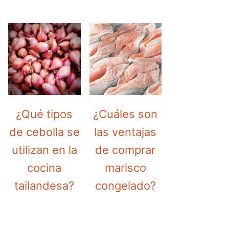
¿Qué tipos
¿Cuáles son
de cebolla se
las ventajas
utilizan en la
de comprar
cocina
marisco
tailandesa?
congelado?