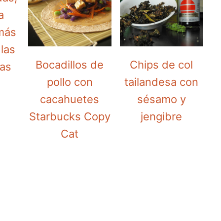
a
 más
 las
Bocadillos de
Chips de col
tas
pollo con
tailandesa con
cacahuetes
sésamo y
Starbucks Copy
jengibre
Cat