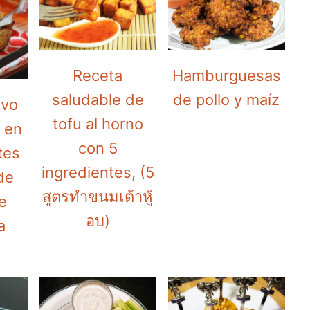
Receta
Hamburguesas
saludable de
de pollo y maíz
ivo
tofu al horno
o en
con 5
tes
ingredientes, (5
de
สูตรทำขนมเต้าหู้
ce
อบ)
a