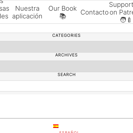
as
Suppor
sas
Nuestra
Our Book
Contacto
on Patr
les
aplicación
📚
SEARCH
🧑‍🍼
ías
CATEGORIES
ARCHIVES
SEARCH
ESPAÑOL