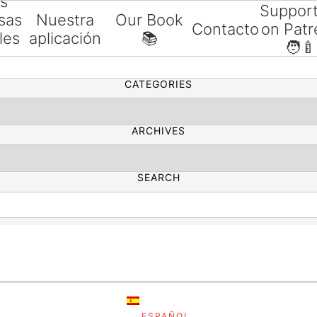
as
Suppor
sas
Nuestra
Our Book
Contacto
on Patr
les
aplicación
📚
SEARCH
🧑‍🍼
ías
CATEGORIES
ARCHIVES
SEARCH
ESPAÑOL