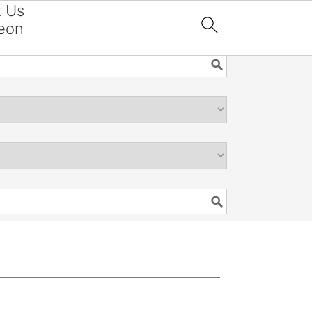
t Us
eon