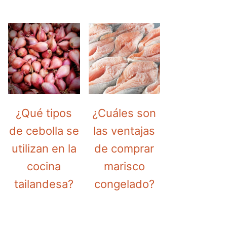
¿Qué tipos
¿Cuáles son
de cebolla se
las ventajas
utilizan en la
de comprar
cocina
marisco
tailandesa?
congelado?