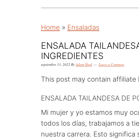
k
k
k
i
i
i
p
p
p
Home
»
Ensaladas
t
t
t
o
o
o
ENSALADA TAILANDESA
INGREDIENTES
p
m
p
r
a
r
septiembre 13, 2022
By
Adam Shed
Leave a Comment
i
i
i
This post may contain affiliate 
m
n
m
ENSALADA TAILANDESA DE P
a
c
a
r
o
r
Mi mujer y yo estamos muy ocu
y
n
y
todos los días, trabajamos a 
n
t
s
nuestra carrera. Esto significa