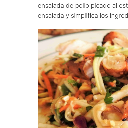
a
e
i
ensalada de pollo picado al est
v
n
d
ensalada y simplifica los ingre
i
t
e
g
b
a
a
t
r
i
o
n