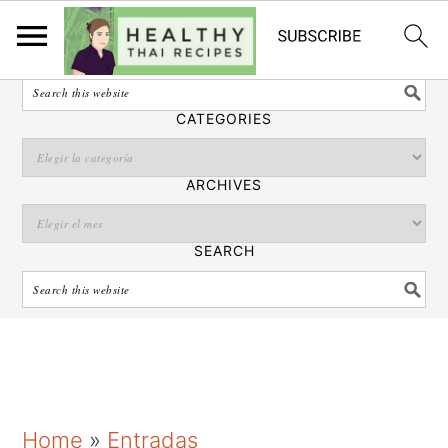
Español
SEARCH
CATEGORIES
ARCHIVES
SEARCH
S
S
S
Home
»
Entradas