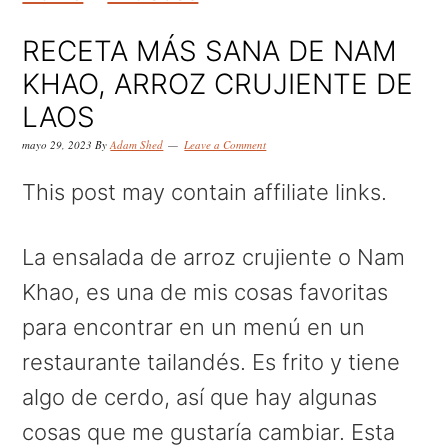
k
k
k
i
i
i
RECETA MÁS SANA DE NAM
p
p
p
KHAO, ARROZ CRUJIENTE DE
t
t
t
LAOS
o
o
o
mayo 29, 2023
By
Adam Shed
Leave a Comment
p
m
p
This post may contain affiliate links.
r
a
r
i
i
i
La ensalada de arroz crujiente o Nam
m
n
m
Khao, es una de mis cosas favoritas
a
c
a
para encontrar en un menú en un
r
o
r
restaurante tailandés. Es frito y tiene
y
n
y
algo de cerdo, así que hay algunas
n
t
s
cosas que me gustaría cambiar. Esta