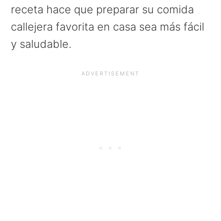
a
e
i
receta hace que preparar su comida
v
n
d
callejera favorita en casa sea más fácil
i
t
e
y saludable.
g
b
a
a
t
r
i
o
n