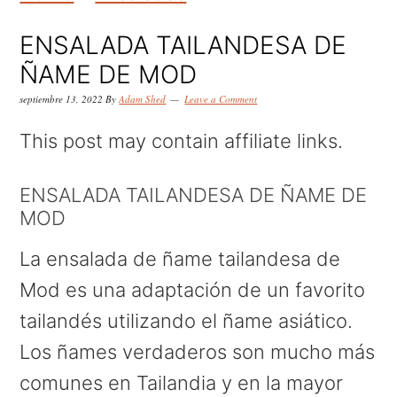
k
k
k
i
i
i
ENSALADA TAILANDESA DE
p
p
p
ÑAME DE MOD
t
t
t
septiembre 13, 2022
By
Adam Shed
Leave a Comment
o
o
o
This post may contain affiliate links.
p
m
p
r
a
r
ENSALADA TAILANDESA DE ÑAME DE
MOD
i
i
i
m
n
m
La ensalada de ñame tailandesa de
a
c
a
Mod es una adaptación de un favorito
r
o
r
tailandés utilizando el ñame asiático.
y
n
y
Los ñames verdaderos son mucho más
n
t
s
comunes en Tailandia y en la mayor