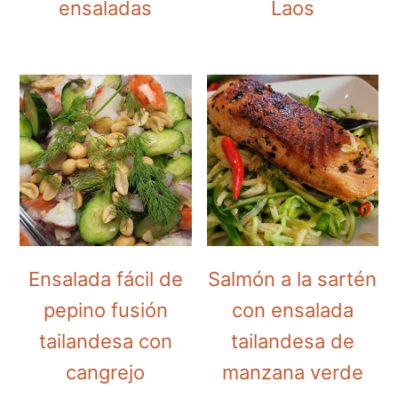
ensaladas
Laos
Ensalada fácil de
Salmón a la sartén
pepino fusión
con ensalada
tailandesa con
tailandesa de
cangrejo
manzana verde