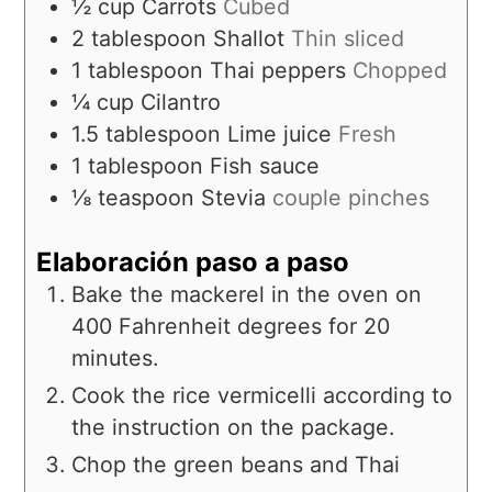
½
cup
Carrots
Cubed
2
tablespoon
Shallot
Thin sliced
1
tablespoon
Thai peppers
Chopped
¼
cup
Cilantro
1.5
tablespoon
Lime juice
Fresh
1
tablespoon
Fish sauce
⅛
teaspoon
Stevia
couple pinches
Elaboración paso a paso
Bake the mackerel in the oven on
400 Fahrenheit degrees for 20
minutes.
Cook the rice vermicelli according to
the instruction on the package.
Chop the green beans and Thai