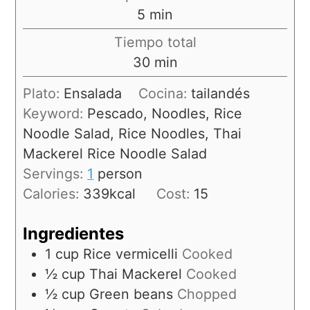
5
min
Tiempo total
30
min
Plato:
Ensalada
Cocina:
tailandés
Keyword:
Pescado, Noodles, Rice
Noodle Salad, Rice Noodles, Thai
Mackerel Rice Noodle Salad
Servings:
1
person
Calories:
339
kcal
Cost:
15
Ingredientes
1
cup
Rice vermicelli
Cooked
½
cup
Thai Mackerel
Cooked
½
cup
Green beans
Chopped