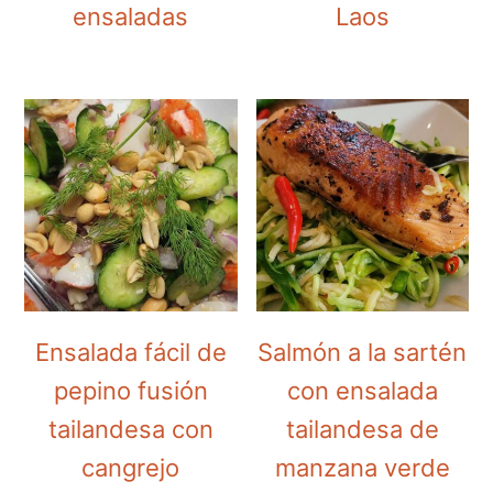
ensaladas
Laos
Ensalada fácil de
Salmón a la sartén
pepino fusión
con ensalada
tailandesa con
tailandesa de
cangrejo
manzana verde