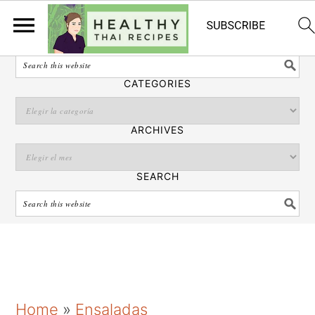
Español
SEARCH
CATEGORIES
ARCHIVES
SEARCH
S
S
S
Home
»
Ensaladas