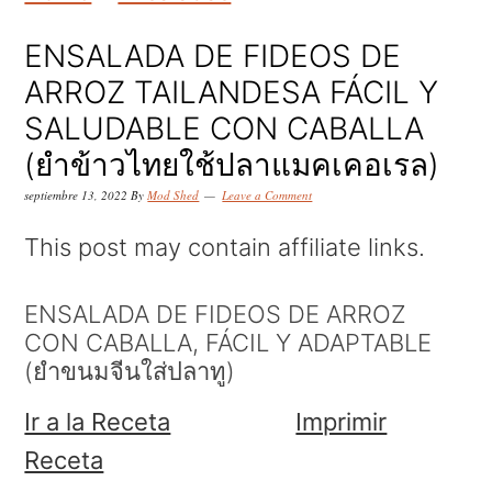
k
k
k
i
i
i
ENSALADA DE FIDEOS DE
p
p
p
ARROZ TAILANDESA FÁCIL Y
t
t
t
SALUDABLE CON CABALLA
o
o
o
(ยำข้าวไทยใช้ปลาแมคเคอเรล)
p
m
p
septiembre 13, 2022
By
Mod Shed
Leave a Comment
r
a
r
This post may contain affiliate links.
i
i
i
m
n
m
ENSALADA DE FIDEOS DE ARROZ
CON CABALLA, FÁCIL Y ADAPTABLE
a
c
a
(ยำขนมจีนใส่ปลาทู)
r
o
r
Ir a la Receta
Imprimir
y
n
y
Receta
n
t
s