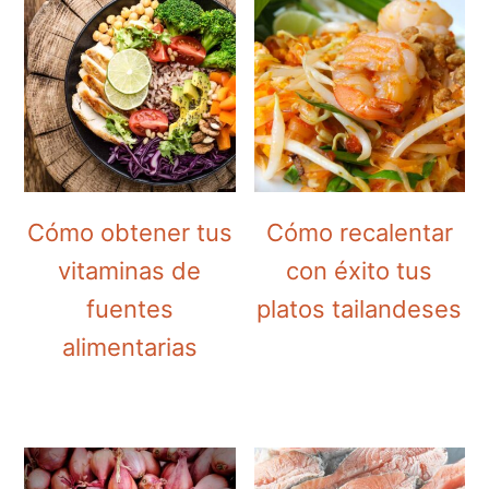
Cómo obtener tus
Cómo recalentar
vitaminas de
con éxito tus
fuentes
platos tailandeses
alimentarias