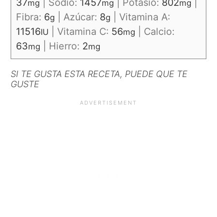
37
|
Sodio:
1457
|
Potasio:
802
|
mg
mg
mg
Fibra:
6
|
Azúcar:
8
|
Vitamina A:
g
g
11516
|
Vitamina C:
56
|
Calcio:
IU
mg
63
|
Hierro:
2
mg
mg
SI TE GUSTA ESTA RECETA, PUEDE QUE TE
GUSTE