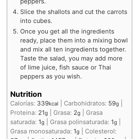
peppers.
Slice the shallots and cut the carrots
into cubes.
Once you get all the ingredients
ready, place them into a mixing bowl
and mix all ten ingredients together.
Taste the salad, you may add more
of lime juice, fish sauce or Thai
peppers as you wish.
Nutrition
Calorías:
339
|
Carbohidratos:
59
|
kcal
g
Proteina:
21
|
Grasa:
2
|
Grasa
g
g
saturada:
1
|
Grasa polinsaturada:
1
|
g
g
Grasa monosaturada:
1
|
Colesterol:
g