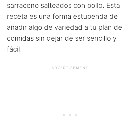
a
e
i
sarraceno salteados con pollo. Esta
v
n
d
receta es una forma estupenda de
i
t
e
añadir algo de variedad a tu plan de
g
b
comidas sin dejar de ser sencillo y
a
a
fácil.
t
r
i
o
n