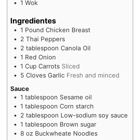
1 Wok
Ingredientes
1
Pound
Chicken Breast
2
Thai Peppers
2
tablespoon
Canola Oil
1
Red Onion
1
Cup
Carrots
Sliced
5
Cloves
Garlic
Fresh and minced
Sauce
1
tablespoon
Sesame oil
1
tablespoon
Corn starch
2
tablespoon
Low-sodium soy sauce
1
tablespoon
Brown sugar
8
oz
Buckwheate Noodles