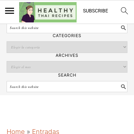
Español
SEARCH
CATEGORIES
ARCHIVES
SEARCH
S
S
S
Home
»
Entradas