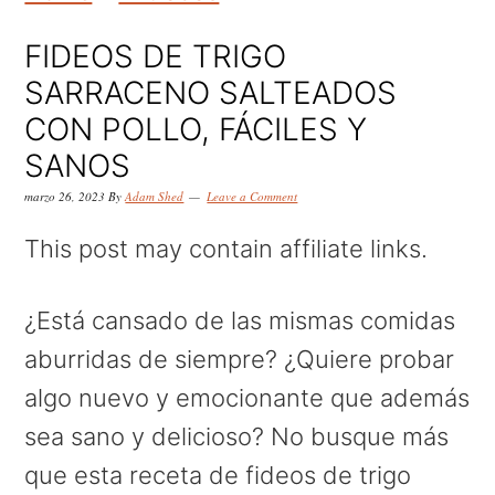
k
k
k
i
i
i
FIDEOS DE TRIGO
p
p
p
SARRACENO SALTEADOS
t
t
t
CON POLLO, FÁCILES Y
o
o
o
SANOS
p
m
p
marzo 26, 2023
By
Adam Shed
Leave a Comment
r
a
r
This post may contain affiliate links.
i
i
i
m
n
m
¿Está cansado de las mismas comidas
a
c
a
aburridas de siempre? ¿Quiere probar
r
o
r
algo nuevo y emocionante que además
y
n
y
sea sano y delicioso? No busque más
n
t
s
que esta receta de fideos de trigo