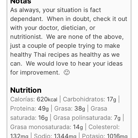
Notas
As always, your situation is fact
dependant. When in doubt, check it out
with your doctor, dietician, or
nutritionist. We are none of the above,
just a couple of people trying to make
healthy Thai recipes as healthy as we
can. We would love to hear your ideas
for improvement. 🙂
Nutrition
Calorías:
620
|
Carbohidratos:
17
|
kcal
g
Proteina:
49
|
Grasa:
38
|
Grasa
g
g
saturada:
16
|
Grasa polinsaturada:
7
|
g
g
Grasa monosaturada:
14
|
Colesterol:
g
132
|
Sodio:
1344
|
Potasio:
1016
mg
mg
mg