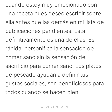
a
e
i
cuando estoy muy emocionado con
v
n
d
una receta pues deseo escribir sobre
i
t
e
ella antes que las demás en mi lista de
g
b
publicaciones pendientes. Esta
a
a
definitivamente es una de ellas. Es
t
r
rápida, personifica la sensación de
i
comer sano sin la sensación de
o
sacrificio para comer sano. Los platos
n
de pescado ayudan a definir tus
gustos sociales, son beneficiosos para
todos cuando se hacen bien.