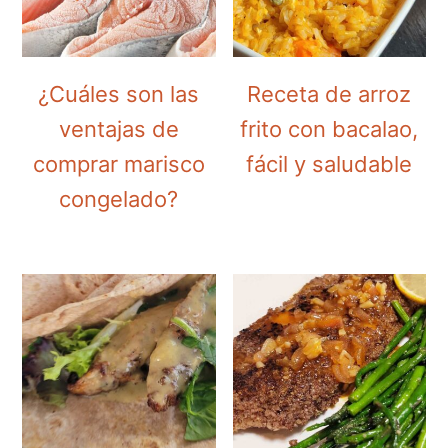
¿Cuáles son las
Receta de arroz
ventajas de
frito con bacalao,
comprar marisco
fácil y saludable
congelado?