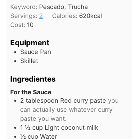
Keyword:
Pescado, Trucha
Servings:
2
Calories:
620
kcal
Cost:
10
Equipment
Sauce Pan
Skillet
Ingredientes
For the Sauce
2
tablespoon
Red curry paste
you
can actually use whatever curry
paste you want.
1 ½
cup
Light coconut milk
½
cup
Water