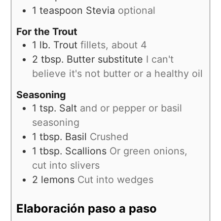
1
teaspoon
Stevia
optional
For the Trout
1
lb.
Trout
fillets, about 4
2
tbsp.
Butter substitute
I can't
believe it's not butter or a healthy oil
Seasoning
1
tsp.
Salt
and or pepper or basil
seasoning
1
tbsp.
Basil
Crushed
1
tbsp.
Scallions
Or green onions,
cut into slivers
2
lemons
Cut into wedges
Elaboración paso a paso