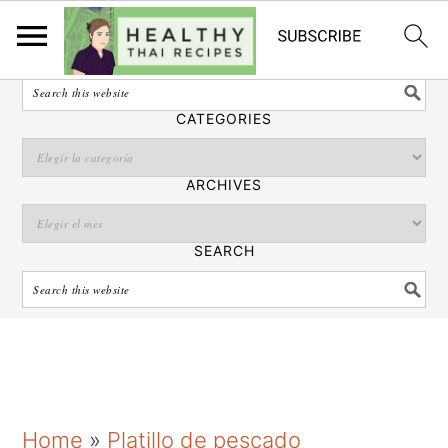
Español
SEARCH
CATEGORIES
ARCHIVES
SEARCH
S
S
S
Home
»
Platillo de pescado