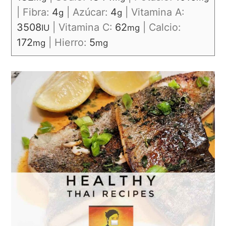
|
Fibra:
4
|
Azúcar:
4
|
Vitamina A:
g
g
3508
|
Vitamina C:
62
|
Calcio:
IU
mg
172
|
Hierro:
5
mg
mg