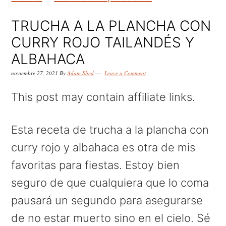
k
k
k
i
i
i
TRUCHA A LA PLANCHA CON
p
p
p
CURRY ROJO TAILANDÉS Y
t
t
t
ALBAHACA
o
o
o
noviembre 27, 2021
By
Adam Shed
Leave a Comment
p
m
p
This post may contain affiliate links.
r
a
r
i
i
i
Esta receta de trucha a la plancha con
m
n
m
curry rojo y albahaca es otra de mis
a
c
a
favoritas para fiestas. Estoy bien
r
o
r
seguro de que cualquiera que lo coma
y
n
y
pausará un segundo para asegurarse
n
t
s
de no estar muerto sino en el cielo. Sé