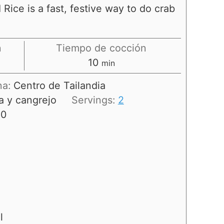
Rice is a fast, festive way to do crab
n
Tiempo de cocción
10
min
na:
Centro de Tailandia
ña y cangrejo
Servings:
2
10
l