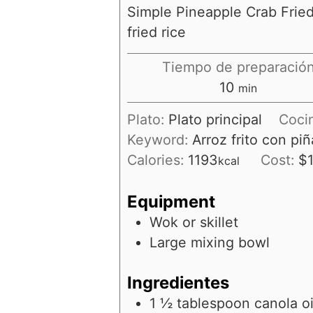
Simple Pineapple Crab Fried 
fried rice
Tiempo de preparació
10
min
Plato:
Plato principal
Coci
Keyword:
Arroz frito con pi
Calories:
1193
Cost:
$
kcal
Equipment
Wok or skillet
Large mixing bowl
Ingredientes
1 ½
tablespoon
canola oi