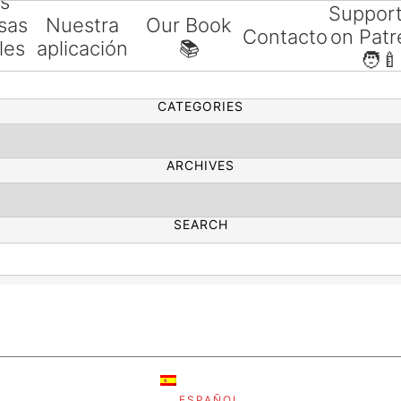
as
Suppor
sas
Nuestra
Our Book
Contacto
on Patr
les
aplicación
📚
SEARCH
🧑‍🍼
ías
CATEGORIES
ARCHIVES
SEARCH
ESPAÑOL