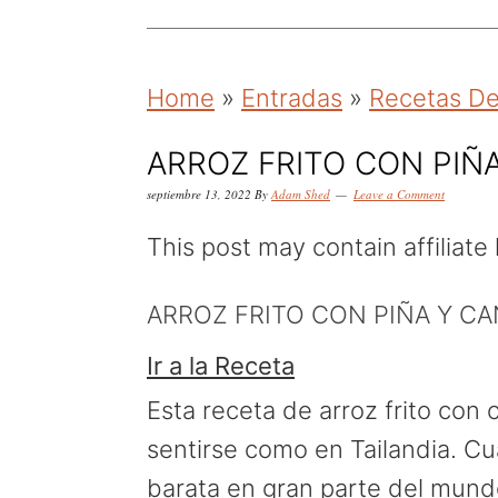
k
k
k
i
i
i
p
p
p
Home
»
Entradas
»
Recetas De 
t
t
t
o
o
o
ARROZ FRITO CON PIÑ
p
m
p
septiembre 13, 2022
By
Adam Shed
Leave a Comment
r
a
r
This post may contain affiliate 
i
i
i
m
n
m
ARROZ FRITO CON PIÑA Y C
a
c
a
Ir a la Receta
r
o
r
Esta receta de arroz frito con 
y
n
y
sentirse como en Tailandia. Cu
n
t
s
barata en gran parte del mund