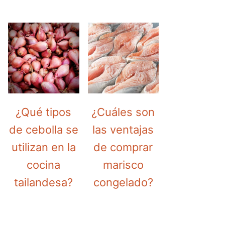
¿Qué tipos
¿Cuáles son
de cebolla se
las ventajas
utilizan en la
de comprar
cocina
marisco
tailandesa?
congelado?