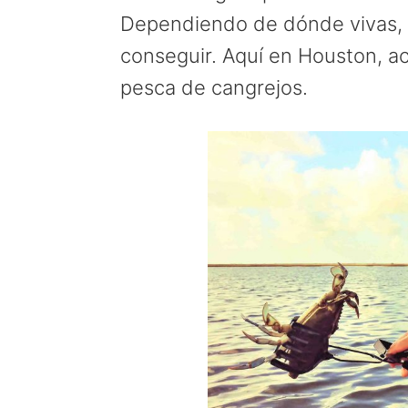
a
e
i
Dependiendo de dónde vivas, e
v
n
d
conseguir. Aquí en Houston, a
i
t
e
pesca de cangrejos.
g
b
a
a
t
r
i
o
n