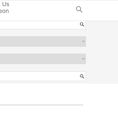
t Us
eon