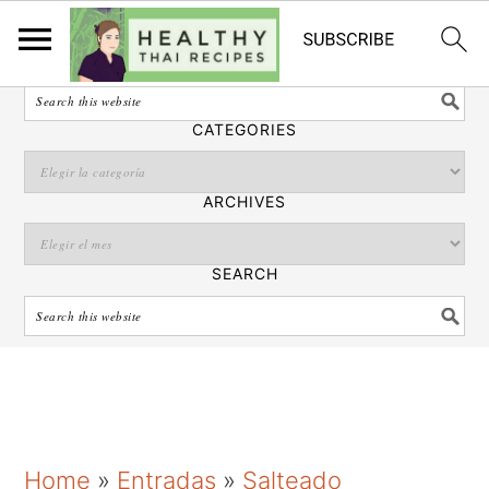
Español
SEARCH
CATEGORIES
ARCHIVES
SEARCH
S
S
S
Home
»
Entradas
»
Salteado