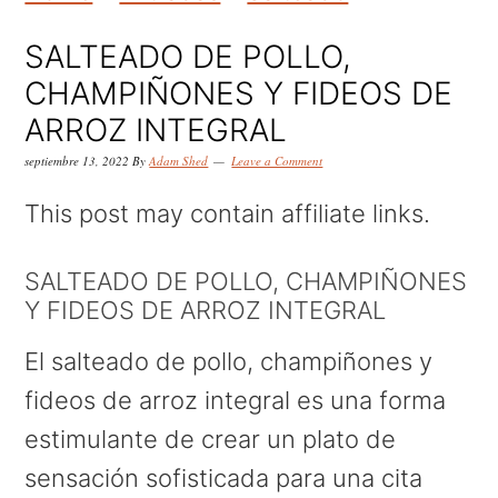
k
k
k
i
i
i
SALTEADO DE POLLO,
p
p
p
CHAMPIÑONES Y FIDEOS DE
t
t
t
ARROZ INTEGRAL
o
o
o
septiembre 13, 2022
By
Adam Shed
Leave a Comment
p
m
p
This post may contain affiliate links.
r
a
r
i
i
i
SALTEADO DE POLLO, CHAMPIÑONES
Y FIDEOS DE ARROZ INTEGRAL
m
n
m
a
c
a
El salteado de pollo, champiñones y
r
o
r
fideos de arroz integral es una forma
y
n
y
estimulante de crear un plato de
n
t
s
sensación sofisticada para una cita