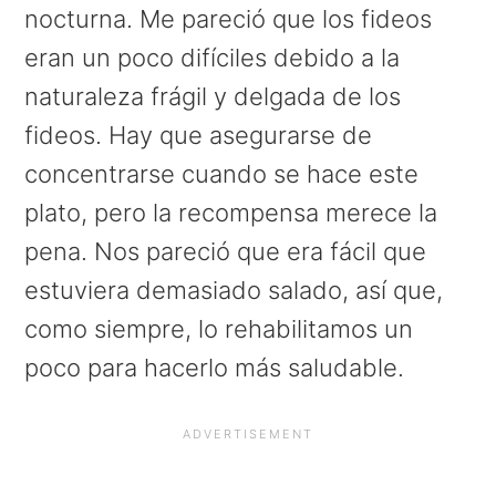
a
e
i
nocturna. Me pareció que los fideos
v
n
d
eran un poco difíciles debido a la
i
t
e
naturaleza frágil y delgada de los
g
b
fideos. Hay que asegurarse de
a
a
concentrarse cuando se hace este
t
r
plato, pero la recompensa merece la
i
pena. Nos pareció que era fácil que
o
estuviera demasiado salado, así que,
n
como siempre, lo rehabilitamos un
poco para hacerlo más saludable.