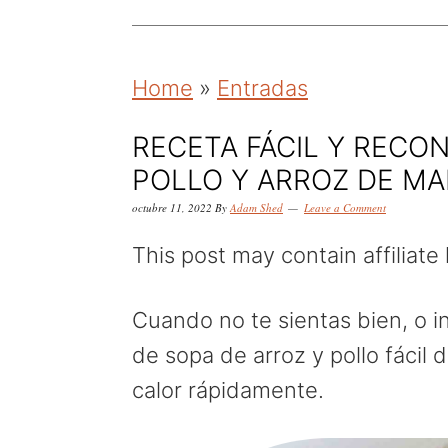
k
k
k
i
i
i
p
p
p
Home
»
Entradas
t
t
t
o
o
o
RECETA FÁCIL Y RECO
POLLO Y ARROZ DE MAM
p
m
p
r
a
r
octubre 11, 2022
By
Adam Shed
Leave a Comment
i
i
i
This post may contain affiliate 
m
n
m
a
c
a
Cuando no te sientas bien, o i
r
o
r
de sopa de arroz y pollo fácil
y
n
y
calor rápidamente.
n
t
s