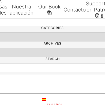
as
Suppor
sas
Nuestra
Our Book
Contacto
on Patr
les
aplicación
📚
SEARCH
🧑‍🍼
ías
CATEGORIES
ARCHIVES
SEARCH
ESPAÑOL