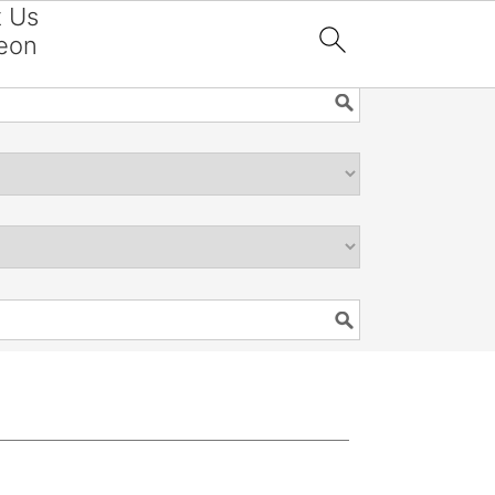
t Us
eon