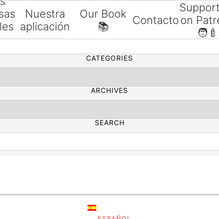
as
Suppor
sas
Nuestra
Our Book
Contacto
on Patr
les
aplicación
📚
SEARCH
🧑‍🍼
ías
CATEGORIES
ARCHIVES
SEARCH
ESPAÑOL