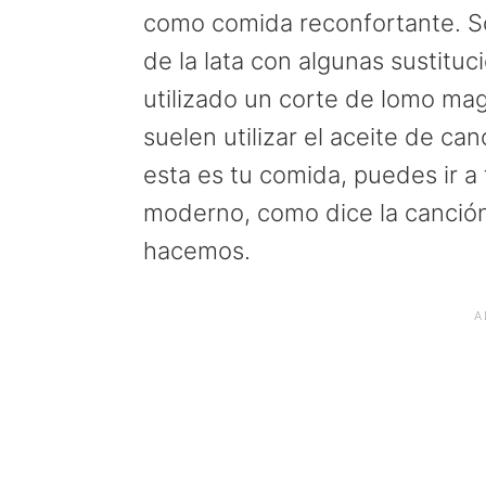
a
e
i
como comida reconfortante. Sól
v
n
d
de la lata con algunas sustitu
i
t
e
utilizado un corte de lomo mag
g
b
suelen utilizar el aceite de c
a
a
esta es tu comida, puedes ir a
t
r
moderno, como dice la canció
i
hacemos.
o
n