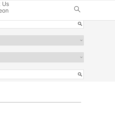
t Us
eon