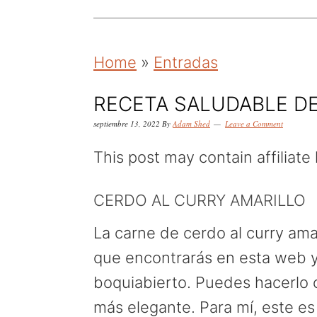
k
k
k
i
i
i
p
p
p
Home
»
Entradas
t
t
t
o
o
o
RECETA SALUDABLE DE
p
m
p
septiembre 13, 2022
By
Adam Shed
Leave a Comment
r
a
r
This post may contain affiliate 
i
i
i
m
n
m
CERDO AL CURRY AMARILLO
a
c
a
La carne de cerdo al curry amar
r
o
r
que encontrarás en esta web y
y
n
y
boquiabierto. Puedes hacerlo c
n
t
s
más elegante. Para mí, este es 