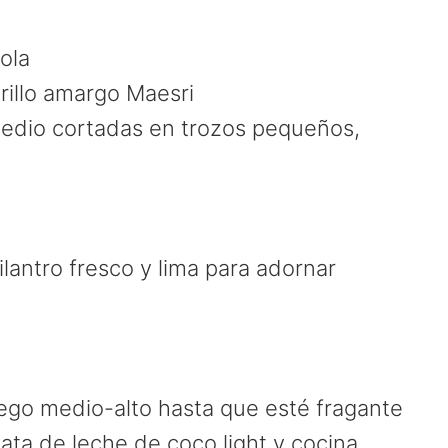
ola
rillo amargo Maesri
edio cortadas en trozos pequeños,
a
 cilantro fresco y lima para adornar
fuego medio-alto hasta que esté fragante
lata de leche de coco light y cocina