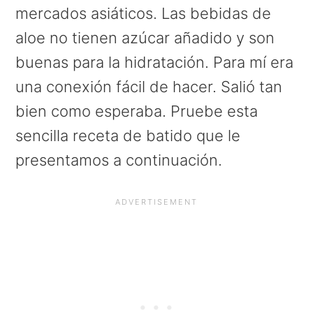
a
e
i
mercados asiáticos. Las bebidas de
v
n
d
aloe no tienen azúcar añadido y son
i
t
e
buenas para la hidratación. Para mí era
g
b
una conexión fácil de hacer. Salió tan
a
a
bien como esperaba. Pruebe esta
t
r
sencilla receta de batido que le
i
presentamos a continuación.
o
n