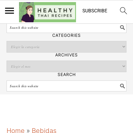
Español
SEARCH
CATEGORIES
ARCHIVES
SEARCH
S
S
S
Home
»
Bebidas