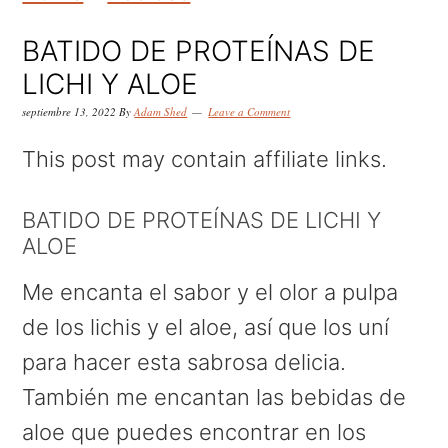
k
k
k
i
i
i
BATIDO DE PROTEÍNAS DE
p
p
p
LICHI Y ALOE
t
t
t
septiembre 13, 2022
By
Adam Shed
Leave a Comment
o
o
o
This post may contain affiliate links.
p
m
p
r
a
r
BATIDO DE PROTEÍNAS DE LICHI Y
ALOE
i
i
i
m
n
m
Me encanta el sabor y el olor a pulpa
a
c
a
de los lichis y el aloe, así que los uní
r
o
r
para hacer esta sabrosa delicia.
y
n
y
También me encantan las bebidas de
n
t
s
aloe que puedes encontrar en los