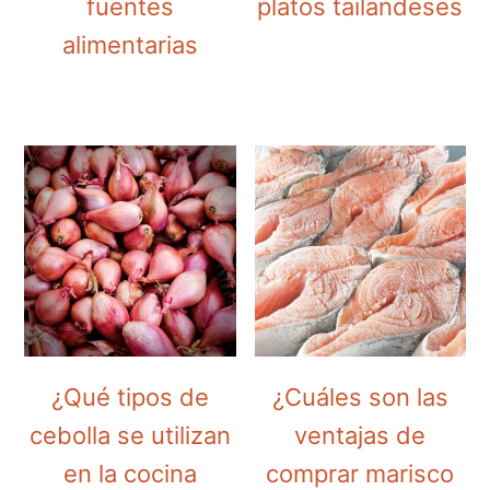
fuentes
platos tailandeses
alimentarias
¿Qué tipos de
¿Cuáles son las
cebolla se utilizan
ventajas de
en la cocina
comprar marisco