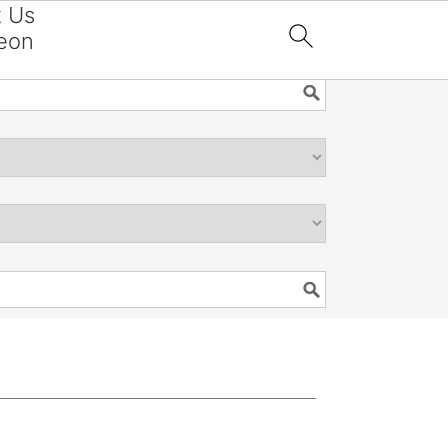
t Us
eon