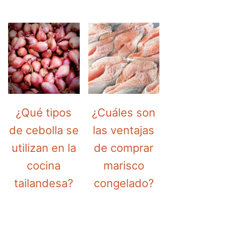
¿Qué tipos
¿Cuáles son
de cebolla se
las ventajas
utilizan en la
de comprar
cocina
marisco
tailandesa?
congelado?