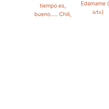
a
e
i
Edamame (ถ
tiempo es,
v
n
d
แระ)
bueno..... Chili,
i
t
e
g
b
a
a
t
r
i
o
n