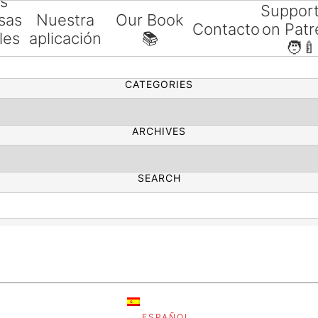
as
Suppor
sas
Nuestra
Our Book
Contacto
on Patr
les
aplicación
📚
SEARCH
🧑‍🍼
ías
CATEGORIES
ARCHIVES
SEARCH
ESPAÑOL