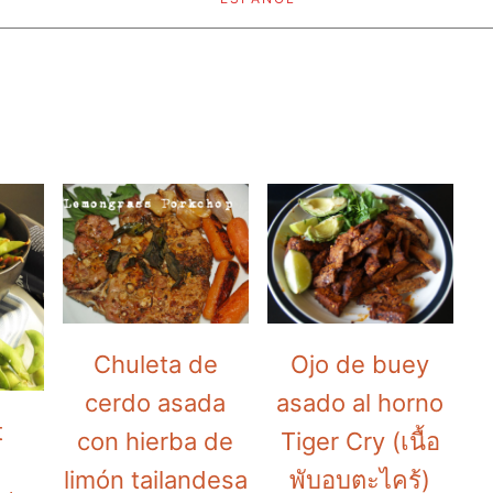
Chuleta de
Ojo de buey
cerdo asada
asado al horno
t
con hierba de
Tiger Cry (เนื้อ
limón tailandesa
พับอบตะไคร้)