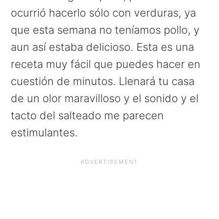
a
e
i
ocurrió hacerlo sólo con verduras, ya
v
n
d
que esta semana no teníamos pollo, y
i
t
e
aun así estaba delicioso. Esta es una
g
b
receta muy fácil que puedes hacer en
a
a
cuestión de minutos. Llenará tu casa
t
r
de un olor maravilloso y el sonido y el
i
tacto del salteado me parecen
o
estimulantes.
n