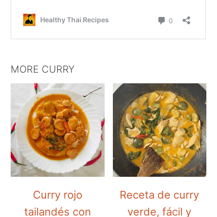
MORE CURRY
Curry rojo
Receta de curry
tailandés con
verde, fácil y