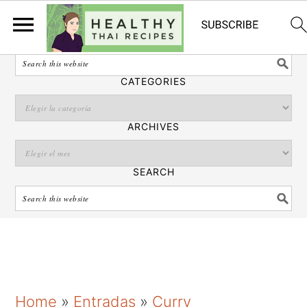
Español
SEARCH
CATEGORIES
ARCHIVES
SEARCH
S
S
S
Home
»
Entradas
»
Curry