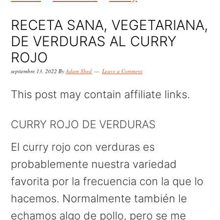
k
k
k
i
i
i
RECETA SANA, VEGETARIANA,
p
p
p
DE VERDURAS AL CURRY
t
t
t
ROJO
o
o
o
septiembre 13, 2022
By
Adam Shed
Leave a Comment
p
m
p
This post may contain affiliate links.
r
a
r
i
i
i
CURRY ROJO DE VERDURAS
m
n
m
El curry rojo con verduras es
a
c
a
probablemente nuestra variedad
r
o
r
favorita por la frecuencia con la que lo
y
n
y
hacemos. Normalmente también le
n
t
s
echamos algo de pollo, pero se me