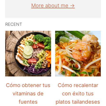
More about me →
RECENT
Cómo obtener tus
Cómo recalentar
vitaminas de
con éxito tus
fuentes
platos tailandeses