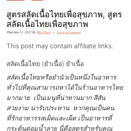
k
k
k
i
i
i
สูตรสลัดเนื้อไทยเพื่อสุขภาพ, สูตร
p
p
p
สลัดเนื้อไทยเพื่อสุขภาพ
t
t
t
กันยายน 13, 2022
By
Mod Shed
Leave a Comment
o
o
o
This post may contain affiliate links.
p
m
p
r
a
r
สลัดเนื้อไทย (ยำเนื้อ) ยำเนื้อ
i
i
i
สลัดเนื้อไทยหรือยำนัวเป็นหนึ่งในอาหาร
m
n
m
ทั่วไปที่คุณสามารถหาได้ในร้านอาหารไทย
a
c
a
มากมาย เป็นเมนูที่น่าทานมาก สีสัน
r
o
r
สวยงาม น่ารับประทาน หากคุณเป็นคน
y
n
y
ที่รักอาหารรสเผ็ดและเผ็ด เป็นอาหารที่
n
t
s
กระตุ้นต่อมน้ำลาย นี่คือสูตรสำหรับคุณ