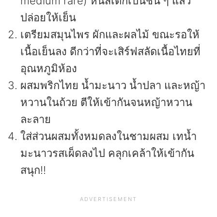
medium rare) หั่นสเต็กเป็นชิ้น ๆ แล้ว
ปล่อยให้เย็น
เตรียมสมุนไพร ผักและผลไม้ ขณะรอให้
เนื้อเย็นลง ดีกว่าที่จะเสิร์ฟสลัดเนื้อไทยที่
อุณหภูมิห้อง
ผสมพริกไทย น้ำมะนาว น้ำปลา และหญ้า
หวานในถ้วย ตีให้เข้ากันจนหญ้าหวาน
ละลาย
ใส่ส่วนผสมทั้งหมดลงในชามผสม เทน้ำ
มะนาวรสเผ็ดลงไป คลุกเคล้าให้เข้ากัน
สนุก!!