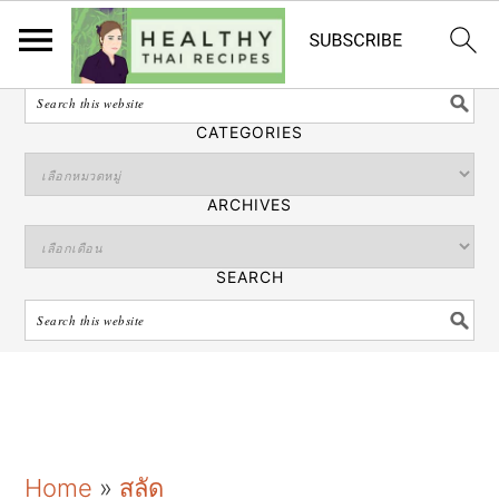
ไทย
SEARCH
CATEGORIES
ARCHIVES
SEARCH
S
S
S
Home
»
สลัด