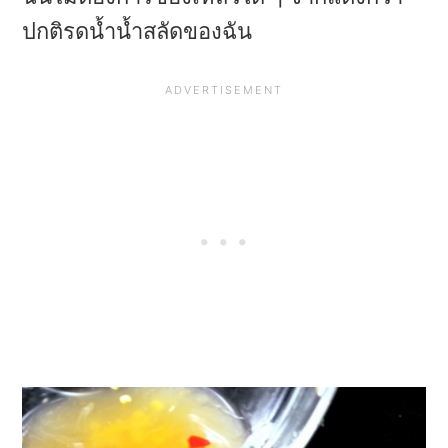
ปกติรดน้ำน้ำสลัดของฉัน