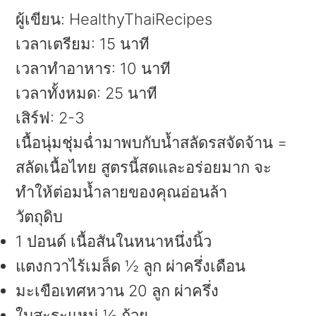
ผู้เขียน:
HealthyThaiRecipes
เวลาเตรียม:
15 นาที
เวลาทำอาหาร:
10 นาที
เวลาทั้งหมด:
25 นาที
เสิร์ฟ:
2-3
เนื้อนุ่มชุ่มฉ่ำมาพบกับน้ำสลัดรสจัดจ้าน =
สลัดเนื้อไทย สูตรนี้สดและอร่อยมาก จะ
ทำให้ต่อมน้ำลายของคุณอ่อนล้า
วัตถุดิบ
1 ปอนด์ เนื้อสันในหนาหนึ่งนิ้ว
แตงกวาไร้เมล็ด ½ ลูก ผ่าครึ่งเดือน
มะเขือเทศหวาน 20 ลูก ผ่าครึ่ง
ใบสะระแหน่ ½ ถ้วย