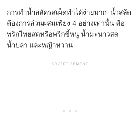
การทำน้ำสลัดรสเผ็ดทำได้ง่ายมาก น้ำสลัด
ต้องการส่วนผสมเพียง 4 อย่างเท่านั้น คือ
พริกไทยสดหรือพริกขี้หนู น้ำมะนาวสด
น้ำปลา และหญ้าหวาน