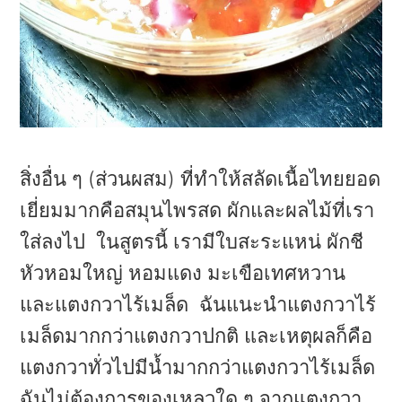
สิ่งอื่น ๆ (ส่วนผสม) ที่ทำให้สลัดเนื้อไทยยอด
เยี่ยมมากคือสมุนไพรสด ผักและผลไม้ที่เรา
ใส่ลงไป ในสูตรนี้ เรามีใบสะระแหน่ ผักชี
หัวหอมใหญ่ หอมแดง มะเขือเทศหวาน
และแตงกวาไร้เมล็ด ฉันแนะนำแตงกวาไร้
เมล็ดมากกว่าแตงกวาปกติ และเหตุผลก็คือ
แตงกวาทั่วไปมีน้ำมากกว่าแตงกวาไร้เมล็ด
ฉันไม่ต้องการของเหลวใด ๆ จากแตงกวา