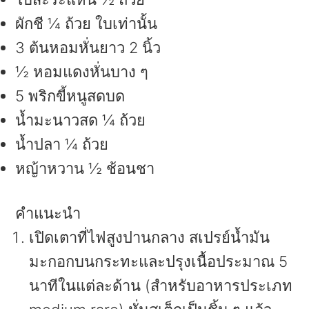
ผักชี ¼ ถ้วย ใบเท่านั้น
3 ต้นหอมหั่นยาว 2 นิ้ว
½ หอมแดงหั่นบาง ๆ
5 พริกขี้หนูสดบด
น้ำมะนาวสด ¼ ถ้วย
น้ำปลา ¼ ถ้วย
หญ้าหวาน ½ ช้อนชา
คำแนะนำ
เปิดเตาที่ไฟสูงปานกลาง สเปรย์น้ำมัน
มะกอกบนกระทะและปรุงเนื้อประมาณ 5
นาทีในแต่ละด้าน (สำหรับอาหารประเภท