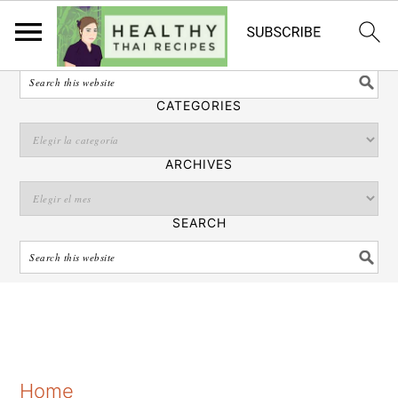
Español
SEARCH
CATEGORIES
ARCHIVES
SEARCH
S
S
S
Home