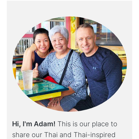
a
e
i
v
n
d
i
t
e
g
b
a
a
t
r
i
o
n
Hi, I'm Adam!
This is our place to
share our Thai and Thai-inspired