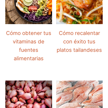
Cómo obtener tus
Cómo recalentar
vitaminas de
con éxito tus
fuentes
platos tailandeses
alimentarias