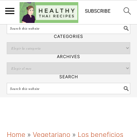
Español
SEARCH
CATEGORIES
ARCHIVES
SEARCH
S
S
S
Home
»
Vegetariano
»
Los beneficios