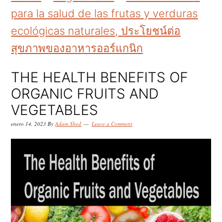
k
k
k
para la salud de las frutas y verduras
i
i
i
ecológicas naturales, ประโยชน์ต่อ
p
p
p
สุขภาพของอาหารออร์แกนิก
t
t
t
o
o
o
THE HEALTH BENEFITS OF
p
m
p
ORGANIC FRUITS AND
r
a
r
VEGETABLES
i
i
i
enero 14, 2023
By
Adam Shed
Leave a Comment
m
n
m
a
c
a
r
o
r
y
n
y
n
t
s