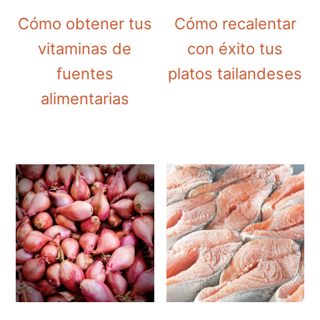
Cómo obtener tus
Cómo recalentar
vitaminas de
con éxito tus
fuentes
platos tailandeses
alimentarias