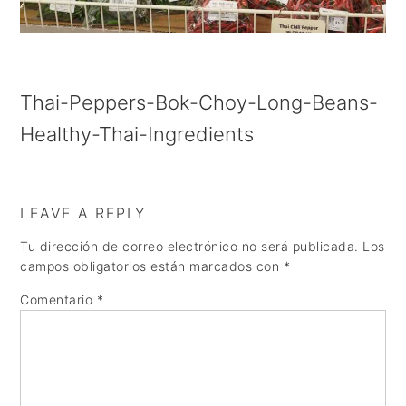
a
e
i
v
n
d
i
t
e
Thai-Peppers-Bok-Choy-Long-Beans-
g
b
Healthy-Thai-Ingredients
a
a
t
r
i
LEAVE A REPLY
o
Tu dirección de correo electrónico no será publicada.
Los
n
campos obligatorios están marcados con
*
Comentario
*