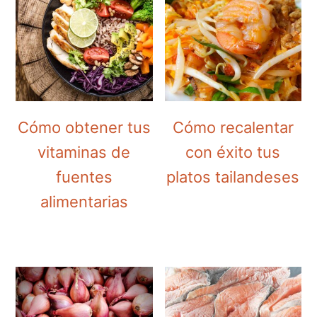
Cómo obtener tus
Cómo recalentar
vitaminas de
con éxito tus
fuentes
platos tailandeses
alimentarias