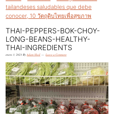
k
k
k
tailandeses saludables que debe
i
i
i
conocer, 10 วัตถุดิบไทยเพื่อสุขภาพ
p
p
p
t
t
t
THAI-PEPPERS-BOK-CHOY-
o
o
o
LONG-BEANS-HEALTHY-
p
m
p
THAI-INGREDIENTS
r
a
r
enero 3, 2023
By
Adam Shed
Leave a Comment
i
i
i
m
n
m
a
c
a
r
o
r
y
n
y
n
t
s