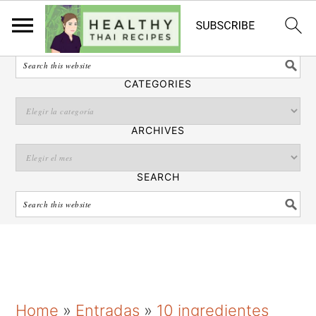
Español
SEARCH
CATEGORIES
ARCHIVES
SEARCH
S
S
S
Home
»
Entradas
»
10 ingredientes