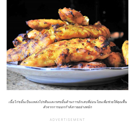
a
e
i
v
n
d
i
t
e
g
b
a
a
t
r
i
o
n
เนื้อไก่ขมิ้นเป็นแหล่งโปรตีนและรสขมิ้นต้านการอักเสบที่อ่อนโยนเพื่อช่วยให้คุณฟื้น
ตัวจากการออกกำลังกายอย่างหนัก