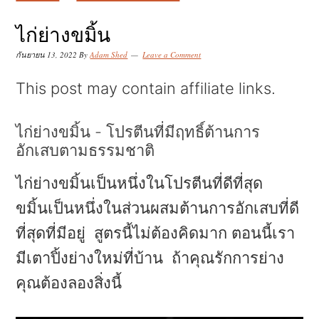
k
k
k
i
i
i
ไก่ย่างขมิ้น
p
p
p
กันยายน 13, 2022
By
Adam Shed
Leave a Comment
t
t
t
This post may contain affiliate links.
o
o
o
p
m
p
ไก่ย่างขมิ้น - โปรตีนที่มีฤทธิ์ต้านการ
r
a
r
อักเสบตามธรรมชาติ
i
i
i
ไก่ย่างขมิ้นเป็นหนึ่งในโปรตีนที่ดีที่สุด
m
n
m
ขมิ้นเป็นหนึ่งในส่วนผสมต้านการอักเสบที่ดี
a
c
a
ที่สุดที่มีอยู่ สูตรนี้ไม่ต้องคิดมาก ตอนนี้เรา
r
o
r
มีเตาปิ้งย่างใหม่ที่บ้าน ถ้าคุณรักการย่าง
y
n
y
คุณต้องลองสิ่งนี้
n
t
s