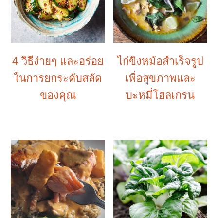
4 วิธีง่ายๆ และอร่อย
ไก่ขิงหม้อสำเร็จรูป
ในการยกระดับสลัด
เพื่อสุขภาพและ
ของคุณ
บะหมี่โฮลเกรน