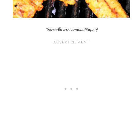
ไก่ย่างขมิ้น ย่างจนสุกพอแต่ยังนุ่มอยู่