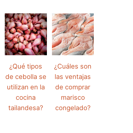
¿Qué tipos
¿Cuáles son
de cebolla se
las ventajas
utilizan en la
de comprar
cocina
marisco
tailandesa?
congelado?