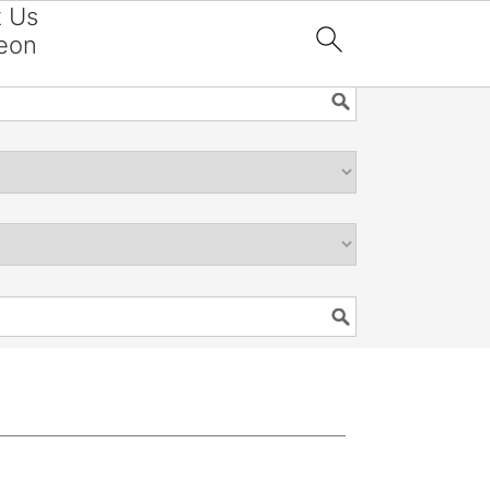
t Us
eon