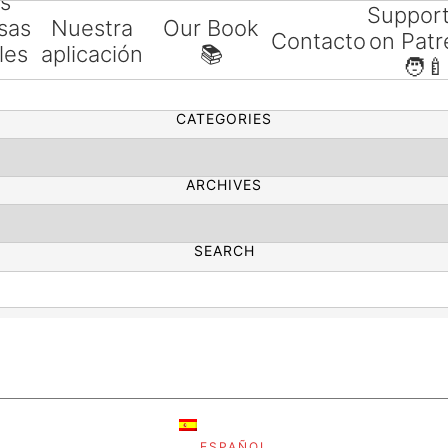
as
Suppor
sas
Nuestra
Our Book
Contacto
on Patr
les
aplicación
📚
SEARCH
🧑‍🍼
ías
CATEGORIES
ARCHIVES
SEARCH
ESPAÑOL