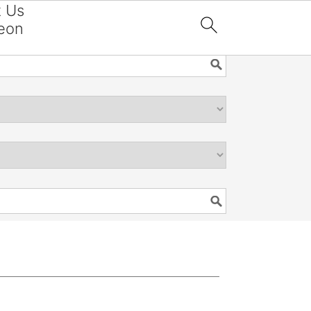
t Us
eon