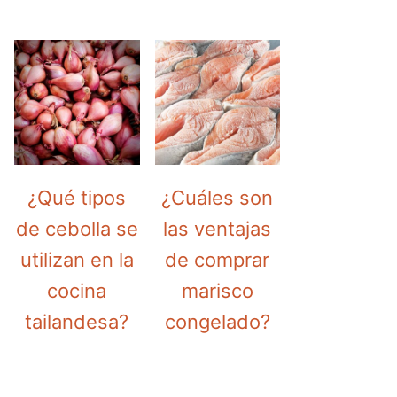
¿Qué tipos
¿Cuáles son
de cebolla se
las ventajas
utilizan en la
de comprar
cocina
marisco
tailandesa?
congelado?