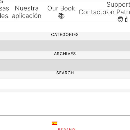
as
Suppor
sas
Nuestra
Our Book
Contacto
on Patr
les
aplicación
📚
SEARCH
🧑‍🍼
ías
CATEGORIES
ARCHIVES
SEARCH
ESPAÑOL