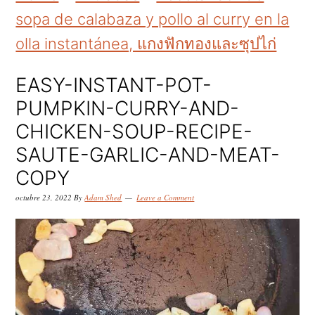
k
k
k
sopa de calabaza y pollo al curry en la
i
i
i
olla instantánea, แกงฟักทองและซุปไก่
p
p
p
t
t
t
EASY-INSTANT-POT-
o
o
o
PUMPKIN-CURRY-AND-
p
m
p
CHICKEN-SOUP-RECIPE-
r
a
r
SAUTE-GARLIC-AND-MEAT-
i
i
i
COPY
m
n
m
octubre 23, 2022
By
Adam Shed
Leave a Comment
a
c
a
r
o
r
y
n
y
n
t
s