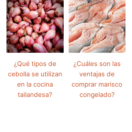
¿Qué tipos de
¿Cuáles son las
cebolla se utilizan
ventajas de
en la cocina
comprar marisco
tailandesa?
congelado?