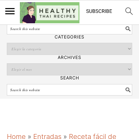
Español
SEARCH
CATEGORIES
ARCHIVES
SEARCH
S
S
S
Home
»
Entradas
»
Receta fácil de