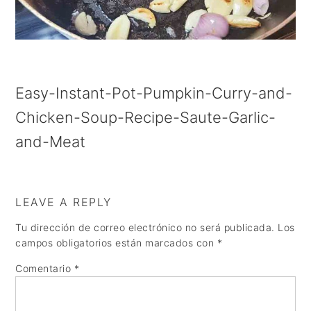
a
e
i
v
n
d
i
t
e
g
b
Easy-Instant-Pot-Pumpkin-Curry-and-
a
a
Chicken-Soup-Recipe-Saute-Garlic-
t
r
and-Meat
i
o
n
LEAVE A REPLY
Tu dirección de correo electrónico no será publicada.
Los
campos obligatorios están marcados con
*
Comentario
*