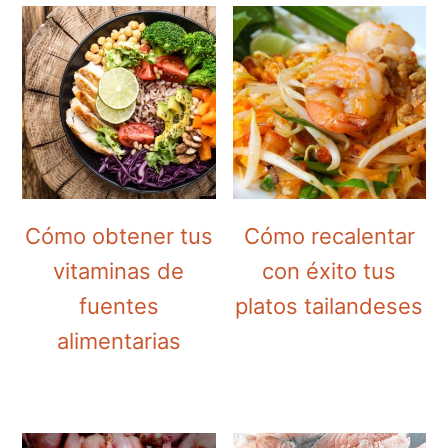
Cómo obtener tus
Cómo recalentar
vitaminas de
con éxito tus
fuentes
platos tailandeses
alimentarias