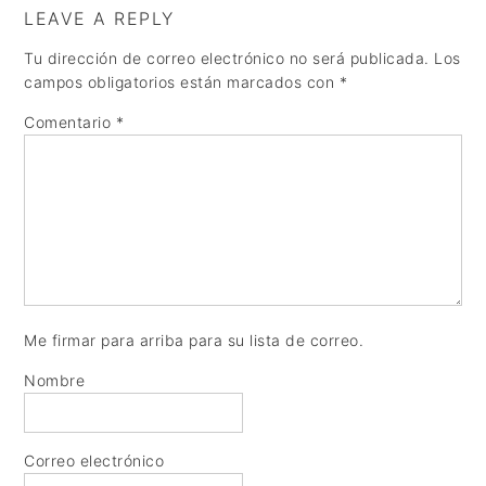
a
e
i
LEAVE A REPLY
v
n
d
Tu dirección de correo electrónico no será publicada.
Los
i
t
e
campos obligatorios están marcados con
*
g
b
Comentario
*
a
a
t
r
i
o
n
Me firmar para arriba para su lista de correo.
Nombre
Correo electrónico