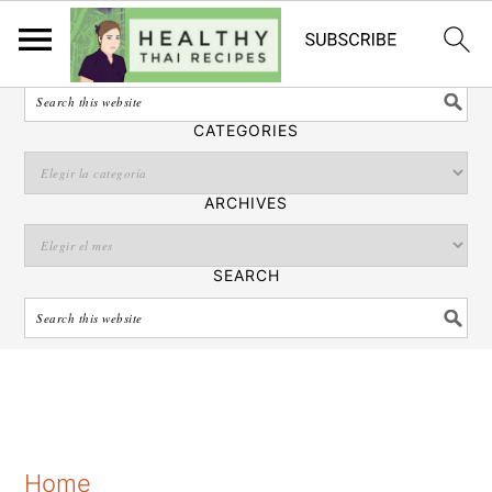
Español
SEARCH
CATEGORIES
ARCHIVES
SEARCH
S
S
S
Home