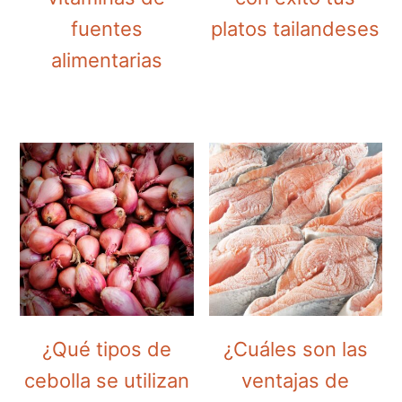
fuentes
platos tailandeses
alimentarias
¿Qué tipos de
¿Cuáles son las
cebolla se utilizan
ventajas de