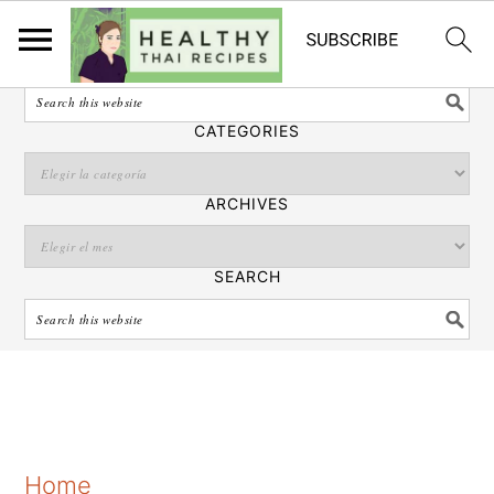
Español
SEARCH
CATEGORIES
ARCHIVES
SEARCH
S
S
S
Home