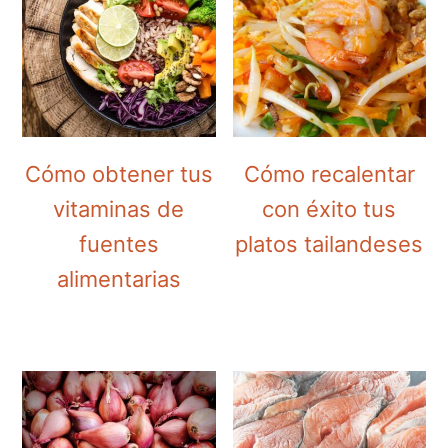
Cómo obtener tus
Cómo recalentar
vitaminas de
con éxito tus
fuentes
platos tailandeses
alimentarias