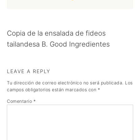
a
e
i
v
n
d
i
t
e
Copia de la ensalada de fideos
g
b
tailandesa B. Good Ingredientes
a
a
t
r
i
LEAVE A REPLY
o
Tu dirección de correo electrónico no será publicada.
Los
n
campos obligatorios están marcados con
*
Comentario
*