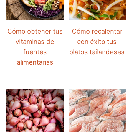
Cómo obtener tus
Cómo recalentar
vitaminas de
con éxito tus
fuentes
platos tailandeses
alimentarias