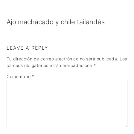
a
e
i
v
n
d
Ajo machacado y chile tailandés
i
t
e
g
b
a
a
LEAVE A REPLY
t
r
Tu dirección de correo electrónico no será publicada.
Los
i
campos obligatorios están marcados con
*
o
Comentario
*
n