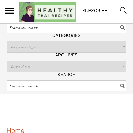
Español
SEARCH
CATEGORIES
ARCHIVES
SEARCH
S
S
S
Home