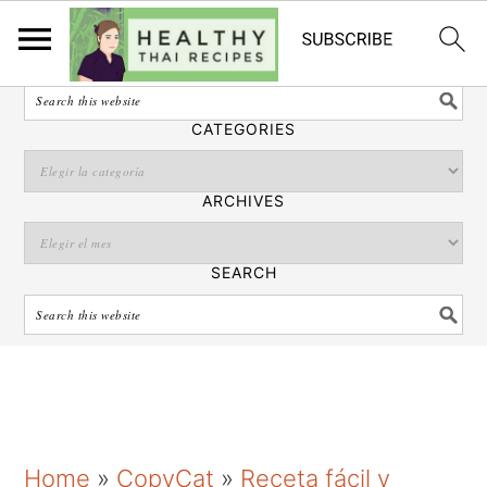
Español
SEARCH
CATEGORIES
ARCHIVES
SEARCH
S
S
S
Home
»
CopyCat
»
Receta fácil y