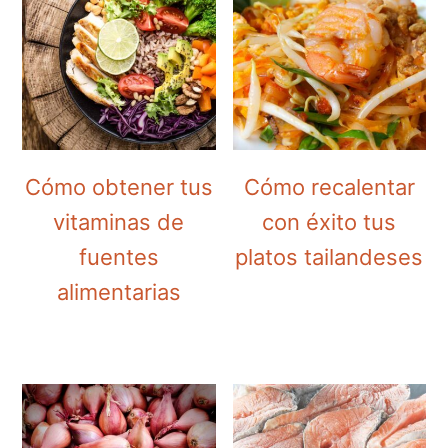
Cómo obtener tus
Cómo recalentar
vitaminas de
con éxito tus
fuentes
platos tailandeses
alimentarias