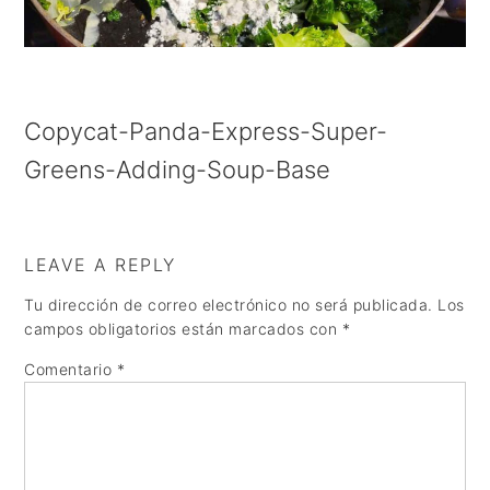
a
e
i
v
n
d
i
t
e
g
b
Copycat-Panda-Express-Super-
a
a
Greens-Adding-Soup-Base
t
r
i
LEAVE A REPLY
o
Tu dirección de correo electrónico no será publicada.
Los
n
campos obligatorios están marcados con
*
Comentario
*