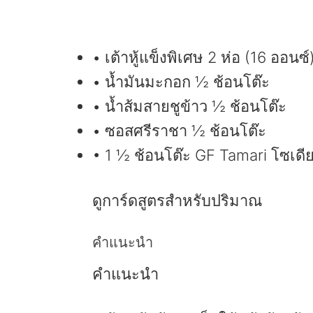
• เต้าหู้แข็งพิเศษ 2 ห่อ (16 ออนซ์
• น้ำมันมะกอก ½ ช้อนโต๊ะ
• น้ำส้มสายชูข้าว ½ ช้อนโต๊ะ
• ซอสศรีราชา ½ ช้อนโต๊ะ
• 1 ½ ช้อนโต๊ะ GF Tamari โซเดียม
ดูการ์ดสูตรสำหรับปริมาณ
คำแนะนำ
คำแนะนำ