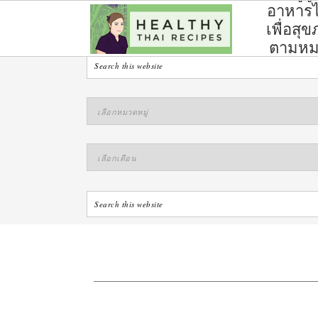
อาหาร
ไทย
เพื่อสุ
ตามห
หมู่
S
S
S