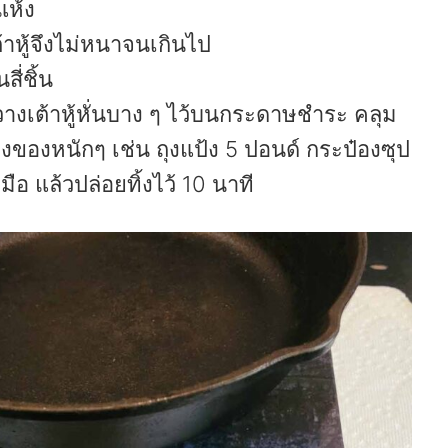
แห้ง
เต้าหู้จึงไม่หนาจนเกินไป
สี่ชิ้น
างเต้าหู้หั่นบาง ๆ ไว้บนกระดาษชำระ คลุม
วางของหนักๆ เช่น ถุงแป้ง 5 ปอนด์ กระป๋องซุป
อ แล้วปล่อยทิ้งไว้ 10 นาที