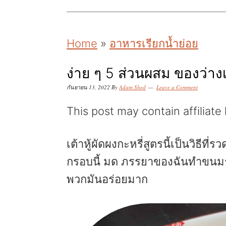
k
k
k
i
i
i
p
p
p
Home
»
อาหารเรียกน้ำย่อย
t
t
t
o
o
o
ง่าย ๆ 5 ส่วนผสม ของว่า
p
m
p
กันยายน 13, 2022
By
Adam Shed
Leave a Comment
r
a
r
This post may contain affiliate 
i
i
i
m
n
m
เต้าหู้ผัดผงกะหรี่สูตรนี้เป็นวิธ
a
c
a
กรอบนี้ มด ภรรยาของฉันทำขนมรุ
r
o
r
พวกมันอร่อยมาก
y
n
y
n
t
s