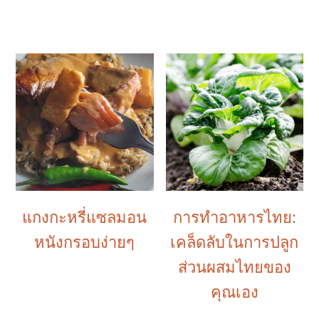
แกงกะหรี่แซลมอน
การทำอาหารไทย:
หนังกรอบง่ายๆ
เคล็ดลับในการปลูก
ส่วนผสมไทยของ
คุณเอง