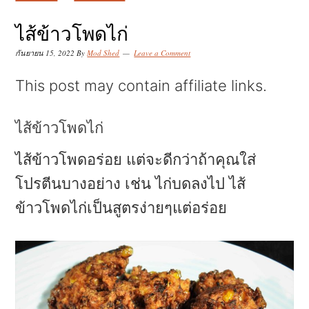
k
k
k
i
i
i
ไส้ข้าวโพดไก่
p
p
p
กันยายน 15, 2022
By
Mod Shed
Leave a Comment
t
t
t
This post may contain affiliate links.
o
o
o
p
m
p
ไส้ข้าวโพดไก่
r
a
r
ไส้ข้าวโพดอร่อย แต่จะดีกว่าถ้าคุณใส่
i
i
i
โปรตีนบางอย่าง เช่น ไก่บดลงไป ไส้
m
n
m
ข้าวโพดไก่เป็นสูตรง่ายๆแต่อร่อย
a
c
a
r
o
r
y
n
y
n
t
s