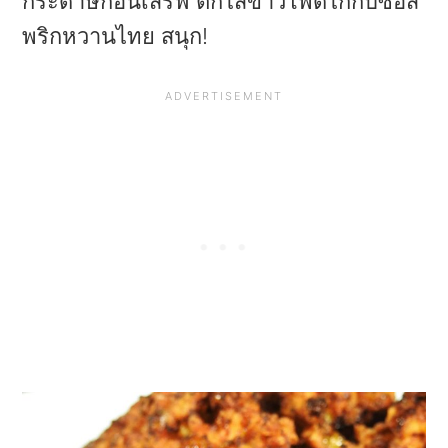
กระดาษก่อนเสิร์ฟ ตักไส้ข้าวโพดไก่กับซอส
พริกหวานไทย สนุก!