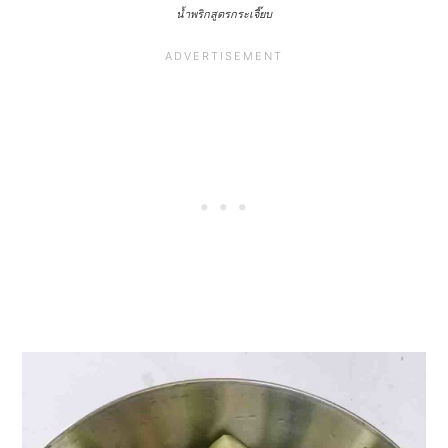
น้ำพริกสูตรกระเจี๊ยบ