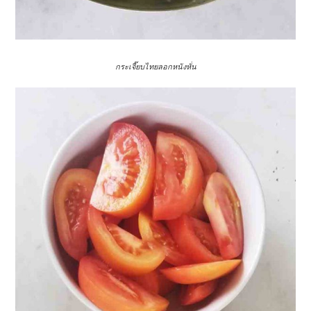
กระเจี๊ยบไทยลอกหนังหั่น