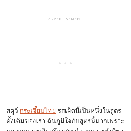
a
e
i
v
n
d
i
t
e
g
b
a
a
t
r
i
o
n
สตูว์
กระเจี๊ยบไทย
รสเผ็ดนี้เป็นหนึ่งในสูตร
ดั้งเดิมของเรา ฉันภูมิใจกับสูตรนี้มากเพราะ
มาจากความคิดสร้างสรรค์และความรู้เกี่ยว