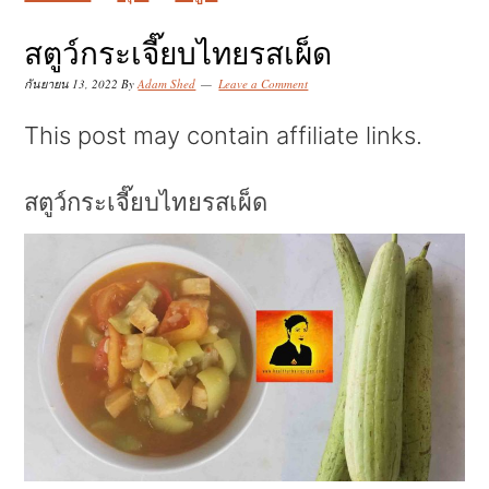
k
k
k
i
i
i
สตูว์กระเจี๊ยบไทยรสเผ็ด
p
p
p
กันยายน 13, 2022
By
Adam Shed
Leave a Comment
t
t
t
This post may contain affiliate links.
o
o
o
p
m
p
สตูว์กระเจี๊ยบไทยรสเผ็ด
r
a
r
i
i
i
m
n
m
a
c
a
r
o
r
y
n
y
n
t
s