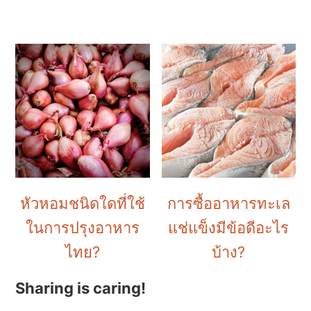
หัวหอมชนิดใดที่ใช้
การซื้ออาหารทะเล
ในการปรุงอาหาร
แช่แข็งมีข้อดีอะไร
ไทย?
บ้าง?
Sharing is caring!