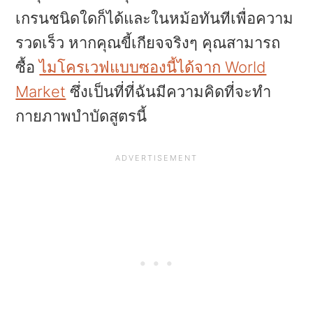
a
e
i
เกรนชนิดใดก็ได้และในหม้อทันทีเพื่อความ
v
n
d
รวดเร็ว หากคุณขี้เกียจจริงๆ คุณสามารถ
i
t
e
ซื้อ
ไมโครเวฟแบบซองนี้ได้จาก World
g
b
Market
ซึ่งเป็นที่ที่ฉันมีความคิดที่จะทำ
a
a
กายภาพบำบัดสูตรนี้
t
r
i
o
n