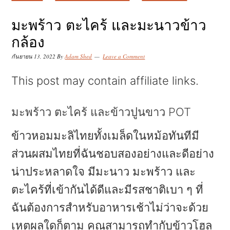
k
k
k
i
i
i
มะพร้าว ตะไคร้ และมะนาวข้าว
p
p
p
กล้อง
t
t
t
กันยายน 13, 2022
By
Adam Shed
Leave a Comment
o
o
o
This post may contain affiliate links.
p
m
p
r
a
r
มะพร้าว ตะไคร้ และข้าวปูนขาว POT
i
i
i
ข้าวหอมมะลิไทยทั้งเมล็ดในหม้อทันทีมี
m
n
m
ส่วนผสมไทยที่ฉันชอบสองอย่างและดีอย่าง
a
c
a
น่าประหลาดใจ มีมะนาว มะพร้าว และ
r
o
r
ตะไคร้ที่เข้ากันได้ดีและมีรสชาติเบา ๆ ที่
y
n
y
ฉันต้องการสำหรับอาหารเช้าไม่ว่าจะด้วย
n
t
s
เหตุผลใดก็ตาม คุณสามารถทำกับข้าวโฮล