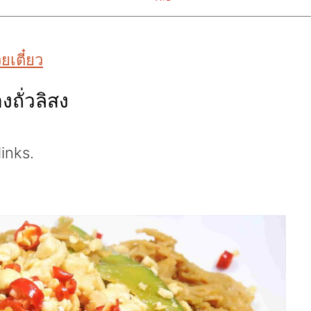
ยเตี๋ยว
งถั่วลิสง
links.