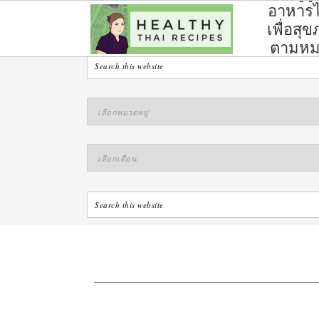
อาหาร
ไทย
เพื่อสุ
ตามห
หมู่
S
S
S