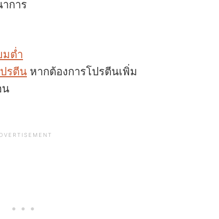
นาการ
ยมต่ำ
โปรตีน
หากต้องการโปรตีนเพิ่ม
อน