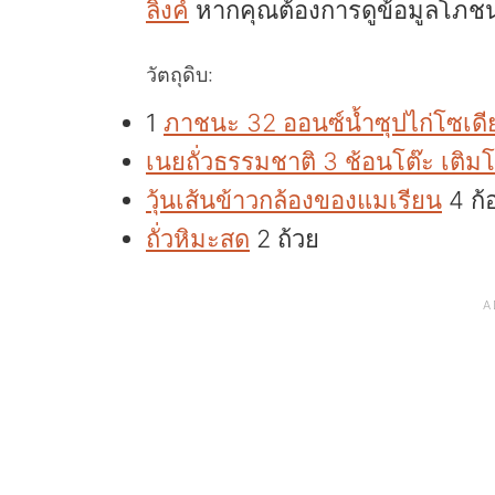
ลิงค์
หากคุณต้องการดูข้อมูลโภช
วัตถุดิบ:
1
ภาชนะ 32 ออนซ์น้ำซุปไก่โซเดี
เนยถั่วธรรมชาติ 3 ช้อนโต๊ะ เติม
วุ้นเส้นข้าวกล้องของแมเรียน
4 ก้
ถั่วหิมะสด
2 ถ้วย