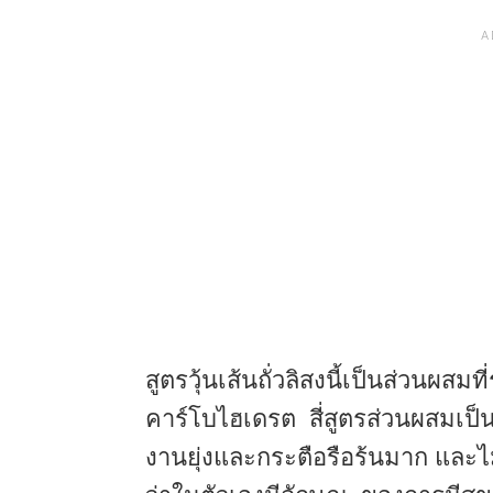
สูตรวุ้นเส้นถั่วลิสงนี้เป็นส่วนผส
คาร์โบไฮเดรต สี่สูตรส่วนผสมเป็
งานยุ่งและกระตือรือร้นมาก และไ