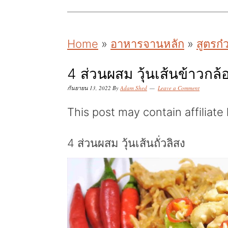
k
k
k
i
i
i
p
p
p
Home
»
อาหารจานหลัก
»
สูตรก๋ว
t
t
t
o
o
o
4 ส่วนผสม วุ้นเส้นข้าวกล้อ
p
m
p
กันยายน 13, 2022
By
Adam Shed
Leave a Comment
r
a
r
This post may contain affiliate 
i
i
i
m
n
m
4 ส่วนผสม วุ้นเส้นถั่วลิสง
a
c
a
r
o
r
y
n
y
n
t
s