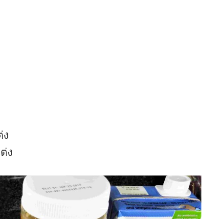
่ง
ต่ง