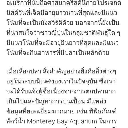
a
e
i
อเมริกาที่นับถือศาสนาคริสต์นิกายโปรเจกต์
v
n
d
นิสต์วันที่เจ็ดมีอายุยาวนานที่สุดและมีแนว
i
t
e
โน้มที่จะเป็นมังสวิรัติด้วย นอกจากนี้ยังเป็น
g
b
ที่น่าสนใจว่าชาวญี่ปุ่นในกลุ่มชาติพันธุ์ใด ๆ
a
a
มีแนวโน้มที่จะมีอายุยืนยาวที่สุดและมีแนว
t
r
โน้มที่จะกินอาหารที่มีปลาเป็นหลักด้วย
i
เมื่อเลือกปลา สิ่งสำคัญอย่างยิ่งคือสิ่งต่างๆ
o
อยู่ในระบบนิเวศของเราในปัจจุบัน ซึ่งเรา
n
จะได้รับแจ้งผู้ซื้อเนื่องจากการตกปลามาก
เกินไปและปัญหาการปนเปื้อน มีแหล่ง
ข้อมูลที่ยอดเยี่ยมมากมาย เช่น พิพิธภัณฑ์
สัตว์น้ำ Monterey Bay Aquarium ในการ