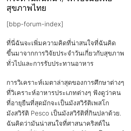
k
k
k
สุขภาพไทย
i
i
i
p
p
p
[bbp-forum-index]
t
t
t
o
o
o
ที่นี่ฉันจะเพิ่มความคิดที่น่าสนใจที่ฉันคิด
p
m
p
ขึ้นมาจากการวิจัยประจำวันเกี่ยวกับสุขภาพ
r
a
r
ทั่วไปและการรับประทานอาหาร
i
i
i
m
n
m
การวิเคราะห์เมตาล่าสุดของการศึกษาต่างๆ
a
c
a
ที่วิเคราะห์อาหารประเภทต่างๆ ฟังดูว่าคน
r
o
r
ที่อายุยืนที่สุดมักจะเป็นมังสวิรัติเพสโก
y
n
y
มังสวิรัติ Pesco เป็นมังสวิรัติที่กินปลาด้วย.
n
t
s
ฉันคิดว่ามันน่าสนใจที่ศาสนาคริสต์ใน