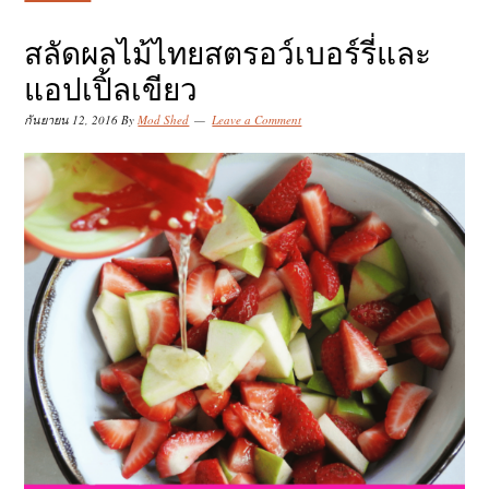
k
k
k
i
i
i
สลัดผลไม้ไทยสตรอว์เบอร์รี่และ
p
p
p
แอปเปิ้ลเขียว
t
t
t
กันยายน 12, 2016
By
Mod Shed
Leave a Comment
o
o
o
p
m
p
r
a
r
i
i
i
m
n
m
a
c
a
r
o
r
y
n
y
n
t
s