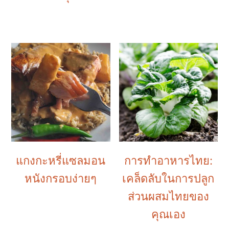
แกงกะหรี่แซลมอน
การทำอาหารไทย:
หนังกรอบง่ายๆ
เคล็ดลับในการปลูก
ส่วนผสมไทยของ
คุณเอง