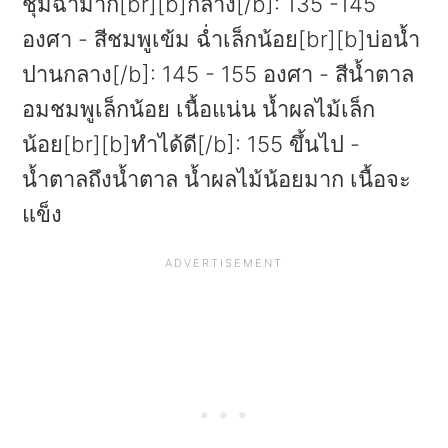
ชุ่มฉ่ำมาก[br][b]กลาง[/b]: 135 -145
องศา - สีชมพูเข้ม ฉ่ำเล็กน้อย[br][b]บ่อน้ำ
ปานกลาง[/b]: 145 - 155 องศา - สีน้ำตาล
อมชมพูเล็กน้อย เนื้อแน่น น้ำผลไม้เล็ก
น้อย[br][b]ทำได้ดี[/b]: 155 ขึ้นไป -
น้ำตาลถึงน้ำตาล น้ำผลไม้น้อยมาก เนื้อจะ
แข็ง