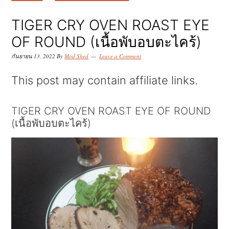
k
k
k
i
i
i
TIGER CRY OVEN ROAST EYE
p
p
p
OF ROUND (เนื้อพับอบตะไคร้)
t
t
t
กันยายน 13, 2022
By
Mod Shed
Leave a Comment
o
o
o
This post may contain affiliate links.
p
m
p
r
a
r
TIGER CRY OVEN ROAST EYE OF ROUND
(เนื้อพับอบตะไคร้)
i
i
i
m
n
m
a
c
a
r
o
r
y
n
y
n
t
s