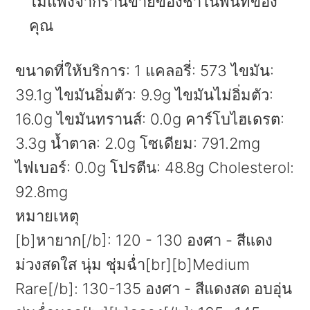
ไม่แพงจากร้านขายของชำในพื้นที่ของ
คุณ
ขนาดที่ให้บริการ:
1
แคลอรี่:
573
ไขมัน:
39.1g
ไขมันอิ่มตัว:
9.9g
ไขมันไม่อิ่มตัว:
16.0g
ไขมันทรานส์:
0.0g
คาร์โบไฮเดรต:
3.3g
น้ำตาล:
2.0g
โซเดียม:
791.2mg
ไฟเบอร์:
0.0g
โปรตีน:
48.8g
Cholesterol:
92.8mg
หมายเหตุ
[b]หายาก[/b]: 120 - 130 องศา - สีแดง
ม่วงสดใส นุ่ม ชุ่มฉ่ำ[br][b]Medium
Rare[/b]: 130-135 องศา - สีแดงสด อบอุ่น