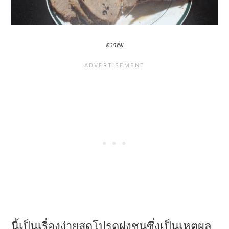
a
e
i
v
n
d
i
t
e
ตากลม
g
b
a
a
t
r
i
o
n
นี้เป็นเรื่องง่ายสุดโปรดฝูงชนซึ่งเป็นเหตุผล