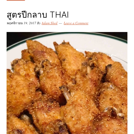
k
k
k
i
i
i
สูตรปีกลาบ THAI
p
p
p
พฤศจิกายน 19, 2017
By
Adam Shed
Leave a Comment
t
t
t
o
o
o
p
m
p
r
a
r
i
i
i
m
n
m
a
c
a
r
o
r
y
n
y
n
t
s