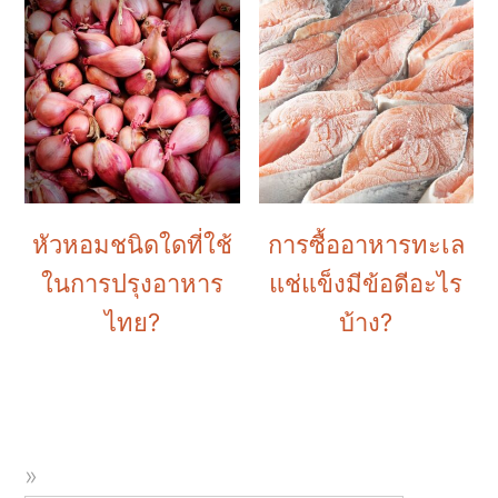
หัวหอมชนิดใดที่ใช้
การซื้ออาหารทะเล
ในการปรุงอาหาร
แช่แข็งมีข้อดีอะไร
ไทย?
บ้าง?