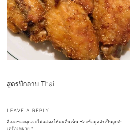
a
e
i
v
n
d
i
t
e
g
b
a
a
t
r
i
o
สูตรปีกลาบ Thai
n
LEAVE A REPLY
อีเมลของคุณจะไม่แสดงให้คนอื่นเห็น
ช่องข้อมูลจำเป็นถูกทำ
เครื่องหมาย
*