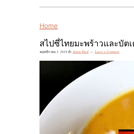
k
k
k
i
i
i
p
p
p
Home
t
t
t
o
o
o
สไปซี่ไทยมะพร้าวและบัต
p
m
p
พฤศจิกายน 3, 2019
By
Adam Shed
Leave a Comment
r
a
r
i
i
i
m
n
m
a
c
a
r
o
r
y
n
y
n
t
s