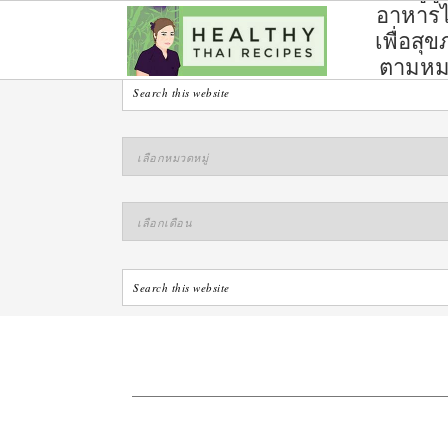
อาหาร
ไทย
เพื่อสุ
ตามห
หมู่
S
S
S