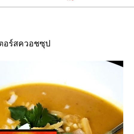
เตอร์สควอชซุป