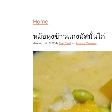
k
k
k
i
i
i
p
p
p
Home
t
t
t
o
o
o
หม้อหุงข้าวแกงมัสมั่นไก่
p
m
p
กันยายน 30, 2017
By
Mod Shed
Leave a Comment
r
a
r
i
i
i
m
n
m
a
c
a
r
o
r
y
n
y
n
t
s