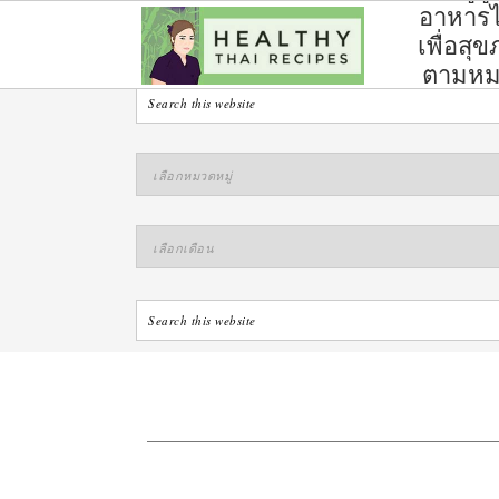
อาหาร
ไทย
เพื่อสุ
ตามห
หมู่
S
S
S