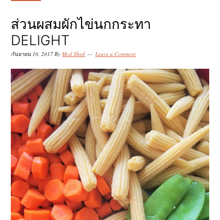
k
k
k
i
i
i
ส่วนผสมผักไข่นกกระทา
p
p
p
DELIGHT
t
t
t
กันยายน 10, 2017
By
Mod Shed
Leave a Comment
o
o
o
p
m
p
r
a
r
i
i
i
m
n
m
a
c
a
r
o
r
y
n
y
n
t
s