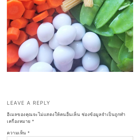
a
e
i
v
n
d
i
t
e
g
b
a
a
t
r
i
o
n
LEAVE A REPLY
อีเมลของคุณจะไม่แสดงให้คนอื่นเห็น
ช่องข้อมูลจำเป็นถูกทำ
เครื่องหมาย
*
ความเห็น
*