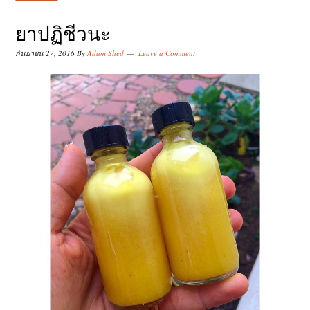
k
k
k
i
i
i
ยาปฏิชีวนะ
p
p
p
กันยายน 27, 2016
By
Adam Shed
Leave a Comment
t
t
t
o
o
o
p
m
p
r
a
r
i
i
i
m
n
m
a
c
a
r
o
r
y
n
y
n
t
s