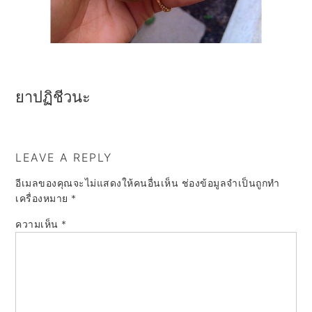
a
e
i
v
n
d
i
t
e
g
b
ยาปฏิชีวนะ
a
a
t
r
i
LEAVE A REPLY
o
อีเมลของคุณจะไม่แสดงให้คนอื่นเห็น
ช่องข้อมูลจำเป็นถูกทำ
n
เครื่องหมาย
*
ความเห็น
*