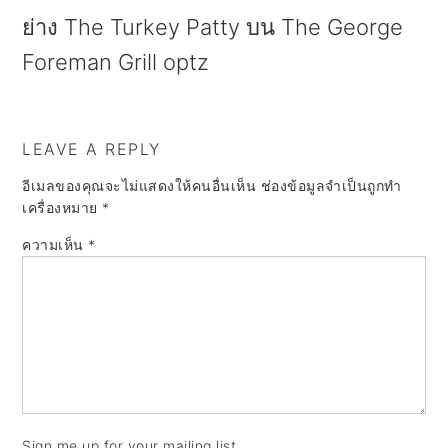
a
e
i
ย่าง The Turkey Patty บน The George
v
n
d
Foreman Grill optz
i
t
e
g
b
a
a
LEAVE A REPLY
t
r
อีเมลของคุณจะไม่แสดงให้คนอื่นเห็น
ช่องข้อมูลจำเป็นถูกทำ
เครื่องหมาย
*
i
ความเห็น
*
o
n
Sign me up for your mailing list.