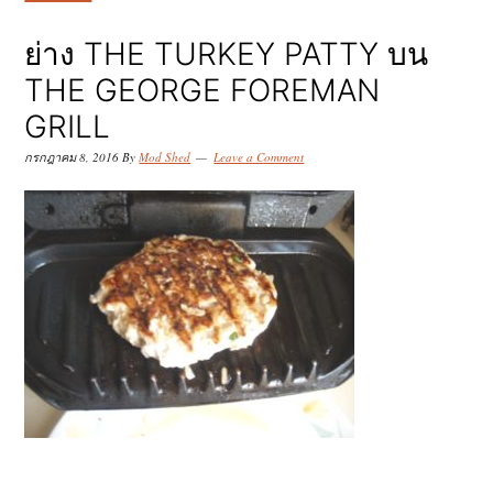
k
k
k
i
i
i
ย่าง THE TURKEY PATTY บน
p
p
p
THE GEORGE FOREMAN
t
t
t
GRILL
o
o
o
กรกฎาคม 8, 2016
By
Mod Shed
Leave a Comment
p
m
p
r
a
r
i
i
i
m
n
m
a
c
a
r
o
r
y
n
y
n
t
s