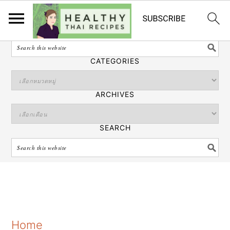
ไทย
SEARCH
CATEGORIES
ARCHIVES
SEARCH
S
S
S
Home