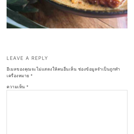
a
e
i
v
n
d
i
t
e
g
b
a
a
t
r
LEAVE A REPLY
i
อีเมลของคุณจะไม่แสดงให้คนอื่นเห็น
ช่องข้อมูลจำเป็นถูกทำ
o
เครื่องหมาย
*
n
ความเห็น
*