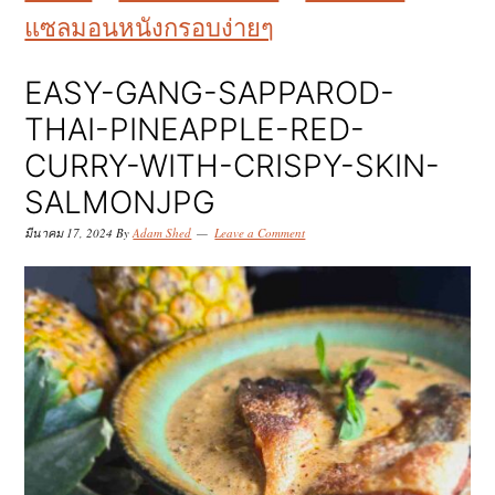
k
k
k
แซลมอนหนังกรอบง่ายๆ
i
i
i
p
p
p
EASY-GANG-SAPPAROD-
t
t
t
THAI-PINEAPPLE-RED-
o
o
o
CURRY-WITH-CRISPY-SKIN-
p
m
p
SALMONJPG
r
a
r
มีนาคม 17, 2024
By
Adam Shed
Leave a Comment
i
i
i
m
n
m
a
c
a
r
o
r
y
n
y
n
t
s