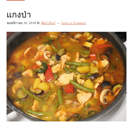
k
k
k
i
i
i
แกงป่า
p
p
p
พฤศจิกายน 30, 2016
By
Mod Shed
Leave a Comment
t
t
t
o
o
o
p
m
p
r
a
r
i
i
i
m
n
m
a
c
a
r
o
r
y
n
y
n
t
s