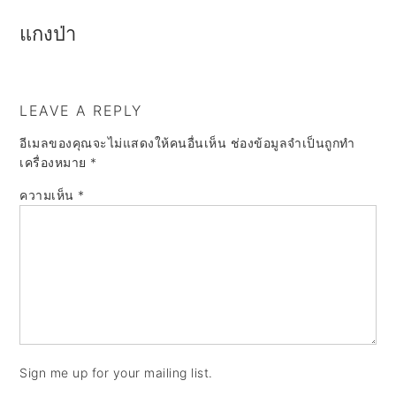
a
e
i
แกงป่า
v
n
d
i
t
e
g
b
LEAVE A REPLY
a
a
อีเมลของคุณจะไม่แสดงให้คนอื่นเห็น
ช่องข้อมูลจำเป็นถูกทำ
t
r
เครื่องหมาย
*
i
ความเห็น
*
o
n
Sign me up for your mailing list.