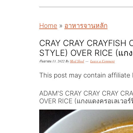
k
k
k
i
i
i
p
p
p
Home
»
อาหารจานหลัก
t
t
t
o
o
o
CRAY CRAY CRAYFISH 
STYLE) OVER RICE (แกง
p
m
p
r
a
r
กันยายน 13, 2022
By
Mod Shed
Leave a Comment
i
i
i
This post may contain affiliate 
m
n
m
ADAM'S CRAY CRAY CRAY CRA
a
c
a
OVER RICE (แกงแดงครอเลเวอร์ฟ
r
o
r
y
n
y
n
t
s