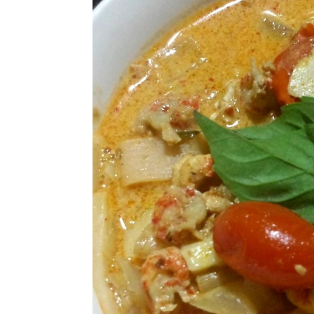
a
e
i
v
n
d
i
t
e
g
b
a
a
t
r
i
o
n