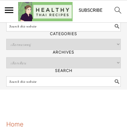
ไทย
SEARCH
CATEGORIES
ARCHIVES
SEARCH
S
S
S
Home