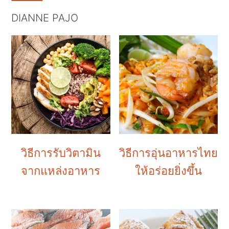
k
k
k
i
i
i
DIANNE PAJO
p
p
p
t
t
t
o
o
o
p
m
p
r
a
r
i
i
i
m
n
m
วิธีการรับวิตามิน
วิธีการอุ่นอาหารไทย
a
c
a
จากแหล่งอาหาร
ให้อร่อยยิ่งขึ้น
r
o
r
y
n
y
n
t
s