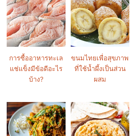
a
e
i
v
n
d
i
t
e
g
b
a
a
t
r
การซื้ออาหารทะเล
ขนมไทยเพื่อสุขภาพ
i
แช่แข็งมีข้อดีอะไร
ที่ใช้น้ำผึ้งเป็นส่วน
o
บ้าง?
ผสม
n