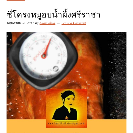
k
k
k
i
i
i
ซี่โครงหมูอบน้ำผึ้งศรีราชา
p
p
p
พฤษภาคม 28, 2017
By
Adam Shed
Leave a Comment
t
t
t
o
o
o
p
m
p
r
a
r
i
i
i
m
n
m
a
c
a
r
o
r
y
n
y
n
t
s