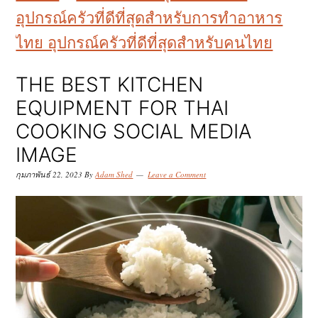
k
k
k
อุปกรณ์ครัวที่ดีที่สุดสำหรับการทำอาหาร
i
i
i
ไทย อุปกรณ์ครัวที่ดีที่สุดสำหรับคนไทย
p
p
p
t
t
t
THE BEST KITCHEN
o
o
o
EQUIPMENT FOR THAI
p
m
p
COOKING SOCIAL MEDIA
r
a
r
IMAGE
i
i
i
กุมภาพันธ์ 22, 2023
By
Adam Shed
Leave a Comment
m
n
m
a
c
a
r
o
r
y
n
y
n
t
s