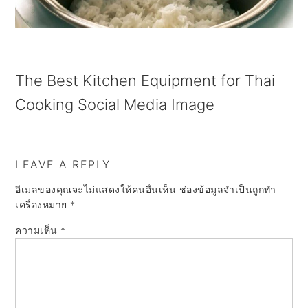
a
e
i
v
n
d
i
t
e
g
b
The Best Kitchen Equipment for Thai
a
a
Cooking Social Media Image
t
r
i
LEAVE A REPLY
o
อีเมลของคุณจะไม่แสดงให้คนอื่นเห็น
ช่องข้อมูลจำเป็นถูกทำ
n
เครื่องหมาย
*
ความเห็น
*