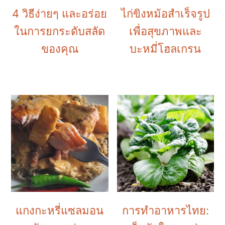
4 วิธีง่ายๆ และอร่อย
ไก่ขิงหม้อสำเร็จรูป
ในการยกระดับสลัด
เพื่อสุขภาพและ
ของคุณ
บะหมี่โฮลเกรน
แกงกะหรี่แซลมอน
การทำอาหารไทย: