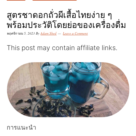
k
k
k
i
i
i
สูตรชาดอกถั่วผีเสื้อไทยง่าย ๆ
p
p
p
พร้อมประวัติโดยย่อของเครื่องดื่ม
t
t
t
พฤศจิกายน 5, 2023
By
Adam Shed
Leave a Comment
o
o
o
This post may contain affiliate links.
p
m
p
r
a
r
i
i
i
m
n
m
a
c
a
r
o
r
y
n
y
n
t
s
การแนะนำ