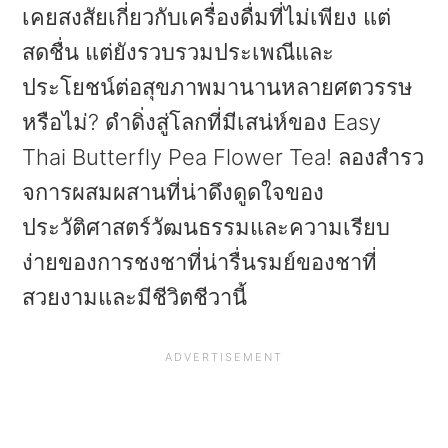
a
e
i
เคยสงสัยเกี่ยวกับเครื่องดื่มที่ไม่เพียง แต่
v
n
d
สดชื่น แต่ยังรวบรวมประเพณีและ
i
t
e
ประโยชน์ต่อสุขภาพมานานหลายศตวรรษ
g
b
หรือไม่? ดําดิ่งสู่โลกที่มีเสน่ห์ของ Easy
a
a
Thai Butterfly Pea Flower Tea! ลองสํารว
t
r
จการผสมผสานที่น่าดึงดูดใจของ
i
ประวัติศาสตร์วัฒนธรรมและความเรียบ
o
ง่ายของการชงชาที่น่ารื่นรมย์ของชาที่
n
สวยงามและมีชีวิตชีวานี้