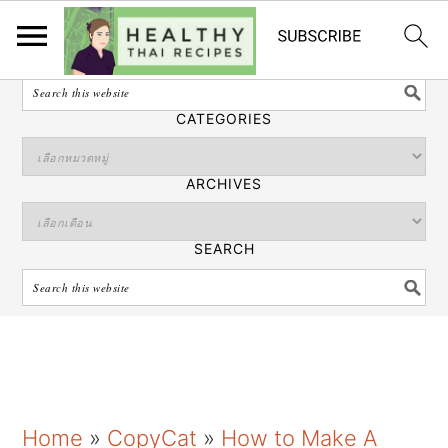
ไทย
SEARCH
CATEGORIES
ARCHIVES
SEARCH
S
S
S
Home
»
CopyCat
»
How to Make A