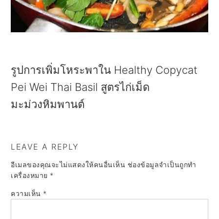
a
e
i
v
n
d
i
t
e
g
b
รูปการเพิ่มโหระพาใน Healthy Copycat
a
a
Pei Wei Thai Basil สูตรไก่เม็ด
t
r
มะม่วงหิมพานต์
i
o
n
LEAVE A REPLY
อีเมลของคุณจะไม่แสดงให้คนอื่นเห็น
ช่องข้อมูลจำเป็นถูกทำ
เครื่องหมาย
*
ความเห็น
*