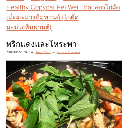
k
k
k
Healthy Copycat Pei Wei Thai สูตรไก่ผัด
i
i
i
เม็ดมะม่วงหิมพานต์ (ไก่ผัด
p
p
p
มะม่วงหิมพานต์)
t
t
t
o
o
o
พริกแดงและโหระพา
p
m
p
สิงหาคม 24, 2022
By
Adam Shed
Leave a Comment
r
a
r
i
i
i
m
n
m
a
c
a
r
o
r
y
n
y
n
t
s