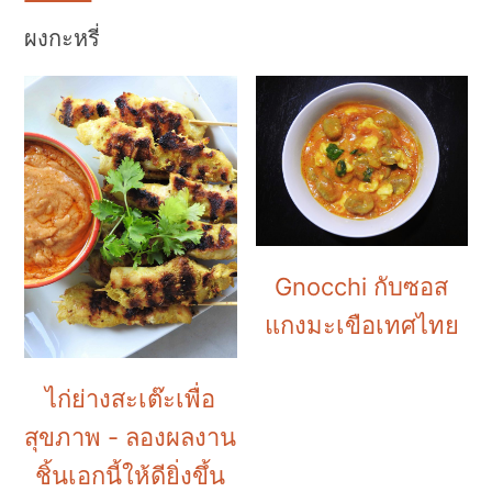
k
k
k
i
i
i
ผงกะหรี่
p
p
p
t
t
t
o
o
o
p
m
p
r
a
r
i
i
i
Gnocchi กับซอส
m
n
m
แกงมะเขือเทศไทย
a
c
a
r
o
r
ไก่ย่างสะเต๊ะเพื่อ
y
n
y
สุขภาพ - ลองผลงาน
n
t
s
ชิ้นเอกนี้ให้ดียิ่งขึ้น