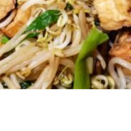
ัด
ั่วงอก
ั่วงอก
ผัด