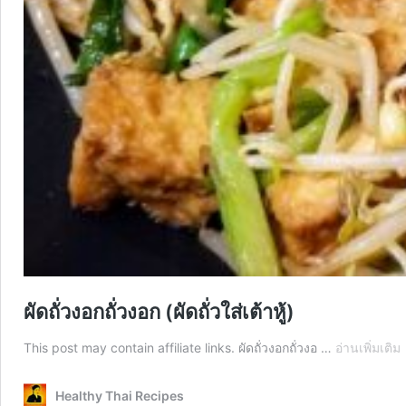
ผัดถั่วงอกถั่วงอก (ผัดถั่วใส่เต้าหู้)
ผ
This post may contain affiliate links. ผัดถั่วงอกถั่วงอ …
อ่านเพิ่มเติม
ถ
ถ
Healthy Thai Recipes
(